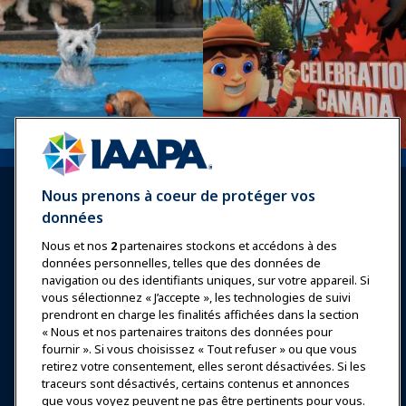
Nous prenons à coeur de protéger vos
données
Nous et nos
2
partenaires stockons et accédons à des
données personnelles, telles que des données de
Se connecter
Rejoindre maintenant
navigation ou des identifiants uniques, sur votre appareil. Si
vous sélectionnez « J’accepte », les technologies de suivi
Récompenses
Carrières
Contact
prendront en charge les finalités affichées dans la section
« Nous et nos partenaires traitons des données pour
Expositions et Événements
fournir ». Si vous choisissez « Tout refuser » ou que vous
retirez votre consentement, elles seront désactivées. Si les
traceurs sont désactivés, certains contenus et annonces
Nouvelles & Funworld
que vous voyez peuvent ne pas être pertinents pour vous.