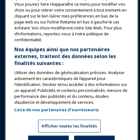
Vous pouvez faire réapparaître ce menu pour modifier vos
choix ou pour retirer votre consentement à tout moment en
Éducation
cliquant sur le lien Gérer mes préférences en bas de la
page web ou sur l’icône flottante en bas à gauche le cas
échéant. Vos choix modifieront notre Site Web. Pour plus
Sécurité & Protection
d’informations, reportez-vous à notre politique de
confidentialité.
Plaidoyer
Nos équipes ainsi que nos partenaires
externes, traitent des données selon les
finalités suivantes :
Recherche & Rapports
Utiliser des données de géolocalisation précises. Analyser
activement les caractéristiques de l’appareil pour
À propos de IAAPA
l’identification. Stocker et/ou accéder à des informations sur
un appareil. Publicités et contenu personnalisés, mesure de
performance des publicités et du contenu, études
Partenaires
d’audience et développement de services.
Liste de nos partenaires (fournisseurs)
Copyright © 2026 Association internationale des parcs
d'attractions et des attractions. Tous droits réservés.
Politique de confidentialité
Avis de traduction
Afficher toutes les finalités
Conditions d'utilisation
Gérer mes préférences