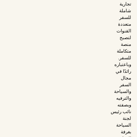
تجارية
شاملة
للسفر
متعددة
القنوات
لتصبح
منصة
متكاملة
للسفر.
وباعتباره
رائدًا في
مجال
السفر
والسياحة
والترفيه
وبصفته
نائب رئيس
لجنة
السياحة
بغرفة