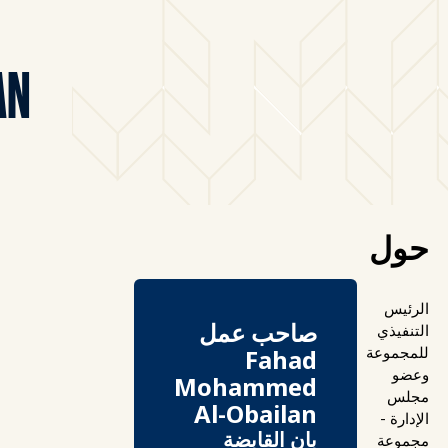
AN
حول
الرئيس
صاحب عمل
التنفيذي
للمجموعة
Fahad
وعضو
Mohammed
مجلس
Al-Obailan
الإدارة -
بان القابضة
مجموعة