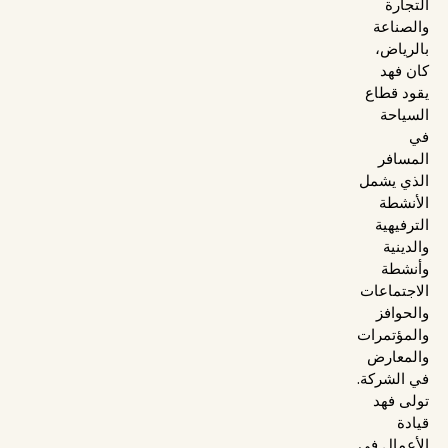
التجارة
والصناعة
بالرياض،
كان فهد
يقود قطاع
السياحة
في
المسافر
الذي يشمل
الأنشطة
الترفيهية
والدينية
وأنشطة
الاجتماعات
والحوافز
والمؤتمرات
والمعارض
في الشركة.
تولى فهد
قيادة
الأعمال في