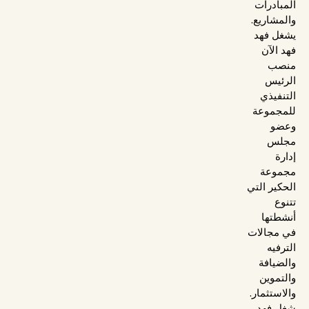
المبادرات
والمشاريع.
يشغل فهد
فهد الآن
منصب
الرئيس
التنفيذي
للمجموعة
وعضو
مجلس
إدارة
مجموعة
الحكير التي
تتنوع
أنشطتها
في مجالات
الترفيه
والضيافة
والتموين
والاستثمار.
شغل فهد