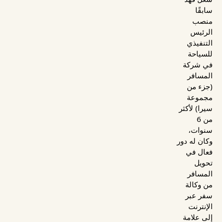
سابقًا
منصب
الرئيس
التنفيذي
للسياحة
في شركة
المسافر
(جزء من
مجموعة
سيرا) لأكثر
من 6
سنوات،
وكان له دور
فعال في
تحويل
المسافر
من وكالة
سفر عبر
الإنترنت
إلى علامة