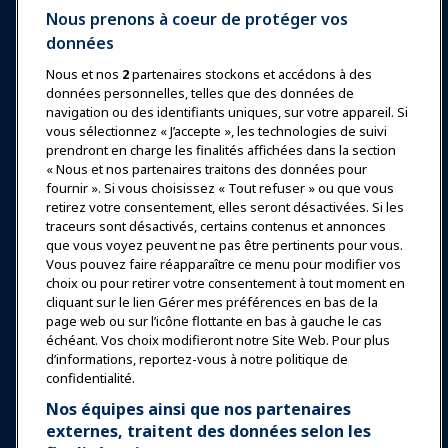
Nous prenons à coeur de protéger vos
données
Nous et nos
2
partenaires stockons et accédons à des
données personnelles, telles que des données de
Se connecter
Rejoindre maintenant
navigation ou des identifiants uniques, sur votre appareil. Si
vous sélectionnez « J’accepte », les technologies de suivi
Récompenses
Carrières
Contact
prendront en charge les finalités affichées dans la section
« Nous et nos partenaires traitons des données pour
Expositions et Événements
fournir ». Si vous choisissez « Tout refuser » ou que vous
retirez votre consentement, elles seront désactivées. Si les
traceurs sont désactivés, certains contenus et annonces
Nouvelles & Funworld
que vous voyez peuvent ne pas être pertinents pour vous.
Vous pouvez faire réapparaître ce menu pour modifier vos
choix ou pour retirer votre consentement à tout moment en
Éducation
cliquant sur le lien Gérer mes préférences en bas de la
page web ou sur l’icône flottante en bas à gauche le cas
échéant. Vos choix modifieront notre Site Web. Pour plus
Sécurité & Protection
d’informations, reportez-vous à notre politique de
confidentialité.
Plaidoyer
Nos équipes ainsi que nos partenaires
externes, traitent des données selon les