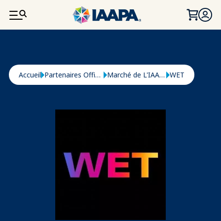
ALLER AU CONTENU PRINCIPAL
Fil d'Ariane
Accueil
Partenaires Officiels
Marché de L'IAAPA
WET