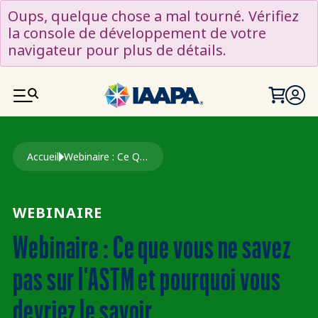
ALLER AU CONTENU PRINCIPAL
Oups, quelque chose a mal tourné. Vérifiez
la console de développement de votre
navigateur pour plus de détails.
Fil d'Ariane
Accueil
Webinaire : Ce Que Vous Ne Savez Pas sur L'ASTM et Pourquoi Vous Devriez Le Savoir
WEBINAIRE
Webinaire : Ce que vous ne savez
pas sur l'ASTM et pourquoi vous
devriez le savoir