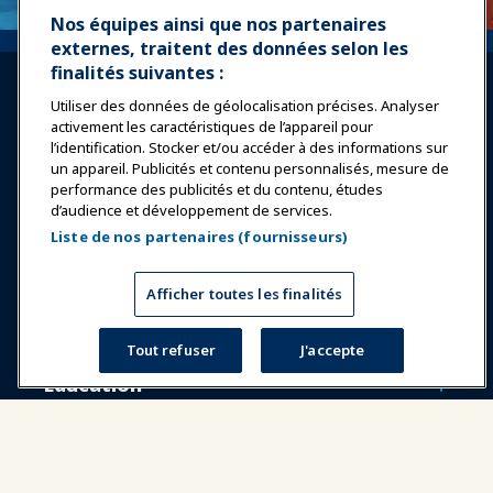
Nos équipes ainsi que nos partenaires
externes, traitent des données selon les
finalités suivantes :
Utiliser des données de géolocalisation précises. Analyser
activement les caractéristiques de l’appareil pour
l’identification. Stocker et/ou accéder à des informations sur
un appareil. Publicités et contenu personnalisés, mesure de
Se connecter
Rejoindre maintenant
performance des publicités et du contenu, études
d’audience et développement de services.
Récompenses
Carrières
Contact
Liste de nos partenaires (fournisseurs)
Expositions et Événements
Afficher toutes les finalités
Nouvelles & Funworld
Tout refuser
J'accepte
Éducation
Sécurité & Protection