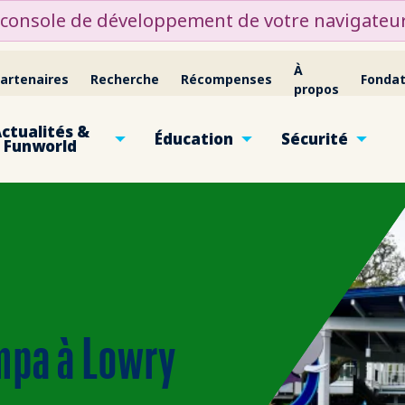
a console de développement de votre navigateur
À
artenaires
Recherche
Récompenses
Fondat
propos
ctualités &
Éducation
Sécurité
Funworld
mpa à Lowry