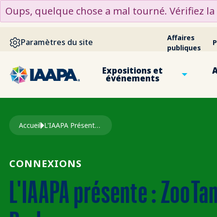
ALLER AU CONTENU PRINCIPAL
Oups, quelque chose a mal tourné. Vérifiez l
Affaires
Paramètres du site
P
publiques
Expositions et
A
événements
Fil d'Ariane
Accueil
L'IAAPA Présente : ZooTampa À Lowry Park
CONNEXIONS
L'IAAPA présente : ZooTa