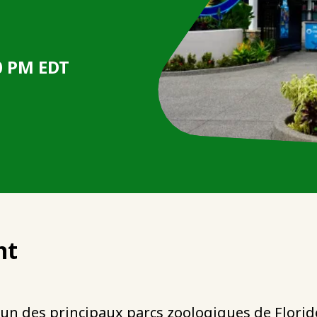
0 PM EDT
nt
l'un des principaux parcs zoologiques de Florid