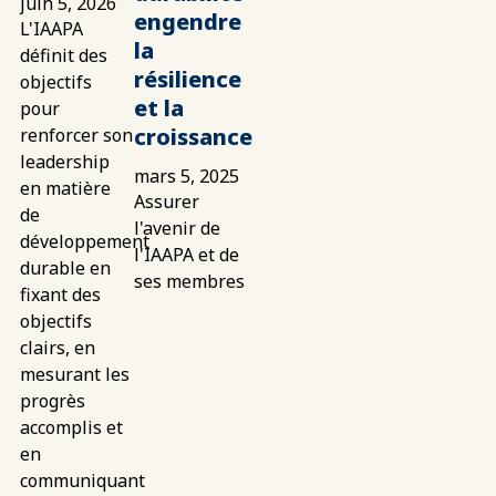
juin 5, 2026
engendre
L'IAAPA
la
définit des
résilience
objectifs
et la
pour
croissance
renforcer son
leadership
mars 5, 2025
en matière
Assurer
de
l'avenir de
développement
l'IAAPA et de
durable en
ses membres
fixant des
objectifs
clairs, en
mesurant les
progrès
accomplis et
en
communiquant