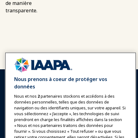
de manière
transparente.
Nous prenons à coeur de protéger vos
données
Nous et nos
2
partenaires stockons et accédons à des
données personnelles, telles que des données de
Se connecter
Rejoindre maintenant
navigation ou des identifiants uniques, sur votre appareil. Si
vous sélectionnez « J’accepte », les technologies de suivi
Récompenses
Carrières
Contact
prendront en charge les finalités affichées dans la section
« Nous et nos partenaires traitons des données pour
Expositions et Événements
fournir ». Si vous choisissez « Tout refuser » ou que vous
retirez votre consentement, elles seront désactivées. Si les