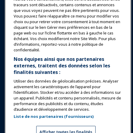
traceurs sont désactivés, certains contenus et annonces
Nouvelles & Funworld
que vous voyez peuvent ne pas être pertinents pour vous.
Vous pouvez faire réapparaître ce menu pour modifier vos
choix ou pour retirer votre consentement à tout moment en
Éducation
cliquant sur le lien Gérer mes préférences en bas de la
page web ou sur l’icône flottante en bas à gauche le cas
échéant. Vos choix modifieront notre Site Web. Pour plus
Sécurité & Protection
d’informations, reportez-vous à notre politique de
confidentialité.
Plaidoyer
Nos équipes ainsi que nos partenaires
externes, traitent des données selon les
finalités suivantes :
Recherche & Rapports
Utiliser des données de géolocalisation précises. Analyser
activement les caractéristiques de l’appareil pour
À propos de IAAPA
l’identification. Stocker et/ou accéder à des informations sur
un appareil. Publicités et contenu personnalisés, mesure de
performance des publicités et du contenu, études
Partenaires
d’audience et développement de services.
Liste de nos partenaires (fournisseurs)
Copyright © 2026 Association internationale des parcs
d'attractions et des attractions. Tous droits réservés.
Politique de confidentialité
Avis de traduction
Afficher toutes les finalités