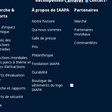
Récompenses
Contact
Carrières
erche &
À propos de IAAPA
Partenaires
orts
Notre histoire
Marché
 d'impact
Qui nous sommes
Partenaires
mique
mondiaux
Salle de presse
és des
Commandites
ctives
Prix
rielles
Philanthropie
ctives mondiales
es parcs à thème et
Fondation IAAPA
cs d'attractions
Durabilité
ts d'évaluation
e
Boutique de
vêtements du logo
che et rapports
IAAPA
ts de sécurité
ie