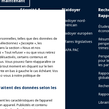
e maintenant
Sécurité &
Plaidoyer
Rech
Protection
Rapp
 en ligne
Plaidoyer nord-
américain
Communications de crise
Études
e en
écono
Plaidoyer européen
Rapports de sécurité des
rsonnelles, telles que des données de
manèges
Résum
naissance
Affaires législatives
électionnez « J’accepte », les
perspe
Directives de sécurité
trimest
ans la section « Nous et nos
IAAPA PAC
z « Tout refuser » ou que vous retirez
Ressources en matière de
Perspe
 désactivés, certains contenus et
sécurité
pour l
s. Vous pouvez faire réapparaître ce
de la
les par
 tout moment en cliquant sur le lien
AAPA
Ressources en matière de
nte en bas à gauche le cas échéant. Vos
sécurité
Rappor
ez-vous à notre politique de
global
Nouvelles sur la sécurité
mentor
et la sûreté
Recher
raitent des données selon les
Comités de sécurité
Rappor
nt les caractéristiques de l’appareil
Institut de sécurité
Librair
un appareil. Publicités et contenu