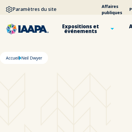
ALLER AU CONTENU PRINCIPAL
Affaires
Paramètres du site
P
publiques
Expositions et
A
événements
Fil d'Ariane
Accueil
Neil Dwyer