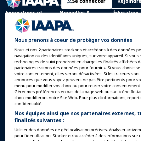
Se connecter
Rejoindr
Expositions et
Nouvelles &
Éducation
Événements
Funworld
Apprentissage
IAAPA Expo
Actualités et
Apprentissag
Nous prenons à coeur de protéger vos données
Fonctionnalités
personne
Expo Europe
Nous et nos
2
partenaires stockons et accédons à des données pe
Faites de la publicité avec
Corps de con
Expo Asie
navigation ou des identifiants uniques, sur votre appareil. Si vous s
IAAPA
commun
technologies de suivi prendront en charge les finalités affichées d
Expo Moyen-Orient
Numéros précédents
partenaires traitons des données pour fournir ». Si vous choisisse
Certification
votre consentement, elles seront désactivées. Si les traceurs sont
Événements à venir
Écrire pour Funworld
annonces que vous voyez peuvent ne pas être pertinents pour vou
Programmes 
menu pour modifier vos choix ou pour retirer votre consentement à
Fondation I
Parler lors d'une
Gérer mes préférences en bas de la page web ou sur l’icône flotta
exposition ou d'un
Explore
choix modifieront notre Site Web. Pour plus d’informations, report
événement
confidentialité.
Trouvez un 
Réserver une réunion ou
Nos équipes ainsi que nos partenaires externes, t
un événement
Ressources
finalités suivantes :
Devenez un Ambassadeur
Utiliser des données de géolocalisation précises. Analyser activeme
pour l’identification. Stocker et/ou accéder à des informations sur 
Organiser un événement