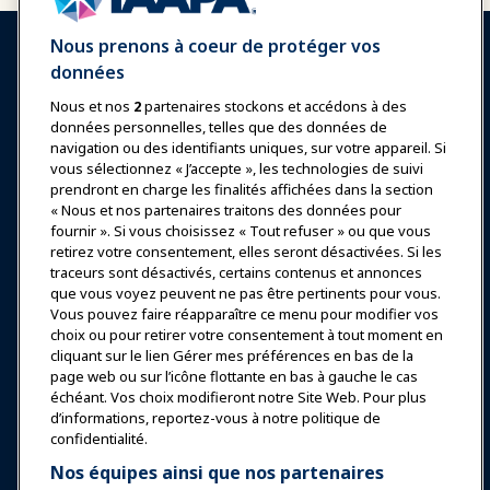
Nous prenons à coeur de protéger vos
données
Nous et nos
2
partenaires stockons et accédons à des
données personnelles, telles que des données de
Se connecter
Rejoindre maintenant
navigation ou des identifiants uniques, sur votre appareil. Si
vous sélectionnez « J’accepte », les technologies de suivi
Récompenses
Carrières
Contact
prendront en charge les finalités affichées dans la section
« Nous et nos partenaires traitons des données pour
Expositions et Événements
fournir ». Si vous choisissez « Tout refuser » ou que vous
retirez votre consentement, elles seront désactivées. Si les
traceurs sont désactivés, certains contenus et annonces
Nouvelles & Funworld
que vous voyez peuvent ne pas être pertinents pour vous.
Vous pouvez faire réapparaître ce menu pour modifier vos
choix ou pour retirer votre consentement à tout moment en
Éducation
cliquant sur le lien Gérer mes préférences en bas de la
page web ou sur l’icône flottante en bas à gauche le cas
échéant. Vos choix modifieront notre Site Web. Pour plus
Sécurité & Protection
d’informations, reportez-vous à notre politique de
confidentialité.
Plaidoyer
Nos équipes ainsi que nos partenaires