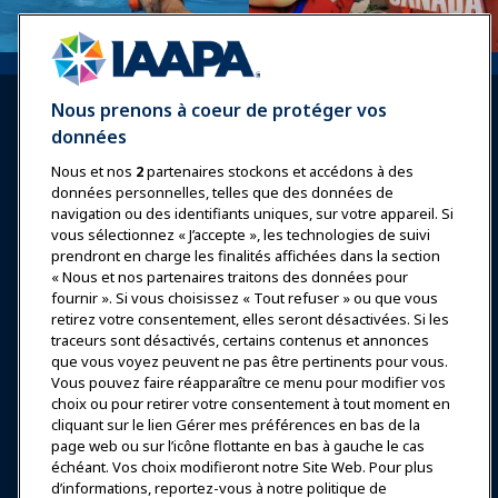
Nous prenons à coeur de protéger vos
données
Nous et nos
2
partenaires stockons et accédons à des
données personnelles, telles que des données de
Se connecter
Rejoindre maintenant
navigation ou des identifiants uniques, sur votre appareil. Si
vous sélectionnez « J’accepte », les technologies de suivi
Récompenses
Carrières
Contact
prendront en charge les finalités affichées dans la section
« Nous et nos partenaires traitons des données pour
Expositions et Événements
fournir ». Si vous choisissez « Tout refuser » ou que vous
retirez votre consentement, elles seront désactivées. Si les
traceurs sont désactivés, certains contenus et annonces
Nouvelles & Funworld
que vous voyez peuvent ne pas être pertinents pour vous.
Vous pouvez faire réapparaître ce menu pour modifier vos
choix ou pour retirer votre consentement à tout moment en
Éducation
cliquant sur le lien Gérer mes préférences en bas de la
page web ou sur l’icône flottante en bas à gauche le cas
échéant. Vos choix modifieront notre Site Web. Pour plus
Sécurité & Protection
d’informations, reportez-vous à notre politique de