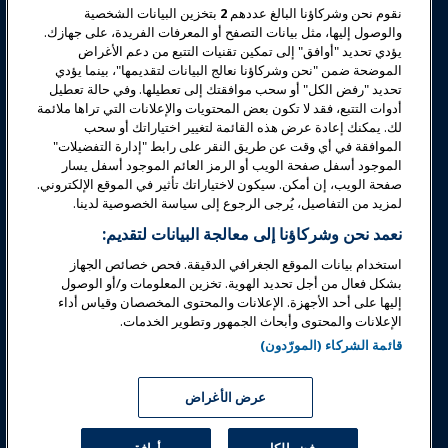
نقوم نحن وشركاؤنا البالغ عددهم
2
بتخزين البيانات الشخصية
تعليم
والوصول إليها، مثل بيانات التصفح أو المعرفات الفريدة، على جهازك.
يؤدي تحديد "أوافق" إلى تمكين تقنيات التتبع من دعم الأغراض
الموضحة ضمن "نحن وشركاؤنا نعالج البيانات لتقديمها"، بينما يؤدي
السلامة والأمان
تحديد "رفض الكل" أو سحب موافقتك إلى تعطيلها. وفي حالة تعطيل
أدوات التتبع، فقد لا تكون بعض المحتويات والإعلانات التي تراها ملائمة
لك. يمكنك إعادة عرض هذه القائمة لتغيير اختياراتك أو سحب
الدعوة
الموافقة في أي وقت عن طريق النقر على رابط "إدارة التفضيلات"
الموجود أسفل صفحة الويب أو الرمز العائم الموجود أسفل يسار
صفحة الويب، إن أمكن. سيكون لاختياراتك تأثير في الموقع الإلكتروني.
البحوث والتقارير
لمزيد من التفاصيل، يُرجى الرجوع إلى سياسة الخصوصية لدينا.
نعمد نحن وشركاؤنا إلى معالجة البيانات لتقديم:
حول IAAPA
استخدام بيانات الموقع الجغرافي الدقيقة. فحص خصائص الجهاز
بشكل فعال من أجل تحديد الهوية. تخزين المعلومات و/أو الوصول
إليها على أحد الأجهزة. الإعلانات والمحتوى المخصصان وقياس أداء
شركاء
الإعلانات والمحتوى وأبحاث الجمهور وتطوير الخدمات.
قائمة الشركاء (المورّدون)
Copyright © 2026 الجمعية الدولية للحدائق الترفيهية والمعالم. جميع
الحقوق محفوظة.
سياسة الخصوصية
إشعار الترجمة
عرض الأغراض
شروط الخدمة
إدارة التفضيلات