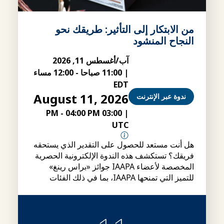
من الابتكار إلى التأثير: طريقك نحو
النجاح المنشود
آب/أغسطس 11, 2026
|
11:00 صباحا
-
12:00 مساء
EDT
August 11, 2026
ندوة عبر الإنترنت
-
04:00 PM
03:00 PM
|
UTC
هل أنت مستعد للحصول على التقدير الذي يستحقه
فريقك؟ تستكشف هذه الندوة الإلكترونية الحصرية
المخصصة لأعضاء IAAPA جوائز «براس رينغ»
للتميز التي تمنحها IAAPA، بما في ذلك الفئات
وشروط الأهلية وإجراءات التقديم، بالإضافة إلى
نصائح حول كيفية إعداد ملفات ترشيح أقوى.