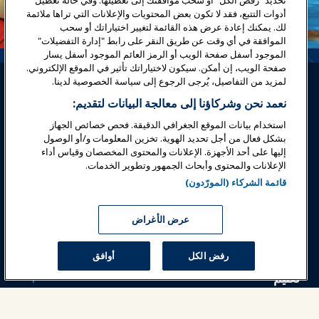
تحديد "رفض الكل" أو سحب موافقتك إلى تعطيلها. وفي حالة تعطيل
أدوات التتبع، فقد لا تكون بعض المحتويات والإعلانات التي تراها ملائمة
لك. يمكنك إعادة عرض هذه القائمة لتغيير اختياراتك أو سحب
الموافقة في أي وقت عن طريق النقر على رابط "إدارة التفضيلات"
الموجود أسفل صفحة الويب أو الرمز العائم الموجود أسفل يسار
صفحة الويب، إن أمكن. سيكون لاختياراتك تأثير في الموقع الإلكتروني.
لمزيد من التفاصيل، يُرجى الرجوع إلى سياسة الخصوصية لدينا.
نعمد نحن وشركاؤنا إلى معالجة البيانات لتقديم:
استخدام بيانات الموقع الجغرافي الدقيقة. فحص خصائص الجهاز
بشكل فعال من أجل تحديد الهوية. تخزين المعلومات و/أو الوصول
تسجيل الدخول
انضم الآن
إليها على أحد الأجهزة. الإعلانات والمحتوى المخصصان وقياس أداء
الإعلانات والمحتوى وأبحاث الجمهور وتطوير الخدمات.
جوائز
المهن
اتصل
قائمة الشركاء (المورّدون)
معارض وفعاليات
عرض الأغراض
أخبار وعالم المرح
رفض الكل
أوافق
تعليم
السلامة والأمان