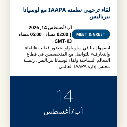
لقاء ترحيبي نظمته IAAPA مع لوسيانا
بيرياليس
آب/أغسطس 14, 2026
|
02:00 مساء
-
05:00 مساء
MEET & GREET
GMT-03
انضموا إلينا في ساو باولو لحضور فعالية «اللقاء
والتعارف» للتواصل مع المتخصصين في قطاع
المعالم السياحية ولقاء لوسيانا بيرياليس، رئيسة
مجلس إدارة IAAPA العالمي
14
آب/أغسطس