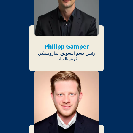
Philipp Gamper
رئيس قسم التسويق, ساروفسكي
كريستالويلتن