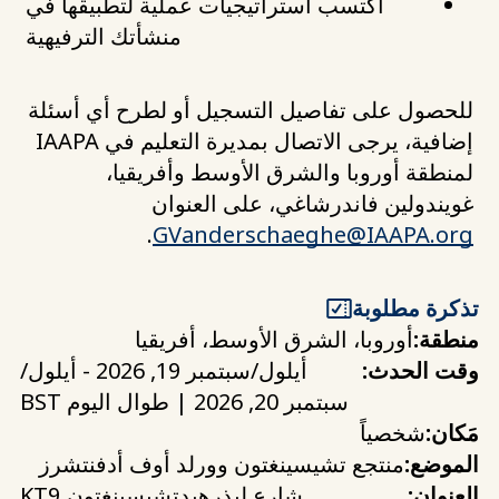
اكتسب استراتيجيات عملية لتطبيقها في
منشأتك الترفيهية
للحصول على تفاصيل التسجيل أو لطرح أي أسئلة
إضافية، يرجى الاتصال بمديرة التعليم في IAAPA
لمنطقة أوروبا والشرق الأوسط وأفريقيا،
غويندولين فاندرشاغي، على العنوان
.
GVanderschaeghe@IAAPA.org
تذكرة مطلوبة
منطقة:
أوروبا، الشرق الأوسط، أفريقيا
وقت الحدث:
أيلول/سبتمبر 19, 2026 - أيلول/
سبتمبر 20, 2026 | طوال اليوم BST
مَكان:
شخصياً
الموضع:
منتجع تشيسينغتون وورلد أوف أدفنتشرز
العنوان:
شارع ليذرهيد
تشيسينغتون
KT9