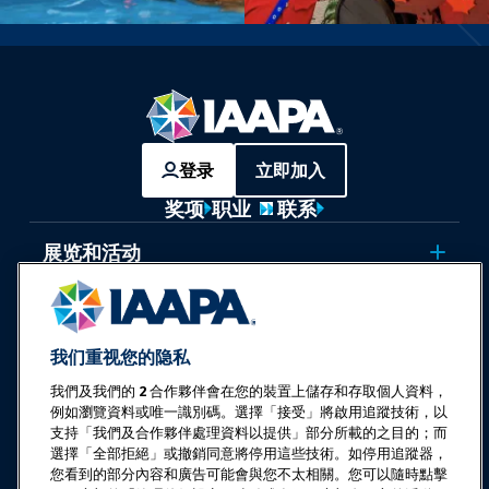
登录
立即加入
奖项
职业
联系
展览和活动
新闻与乐趣世界
我们重视您的隐私
教育
我們及我們的
2
合作夥伴會在您的裝置上儲存和存取個人資料，
例如瀏覽資料或唯一識別碼。選擇「接受」將啟用追蹤技術，以
安全与保障
支持「我們及合作夥伴處理資料以提供」部分所載的之目的；而
選擇「全部拒絕」或撤銷同意將停用這些技術。如停用追蹤器，
您看到的部分內容和廣告可能會與您不太相關。您可以隨時點擊