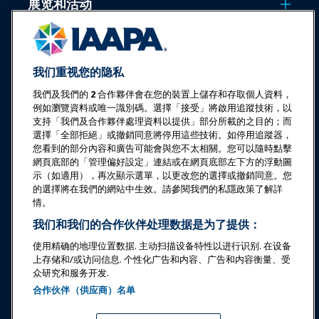
展览和活动
新闻与乐趣世界
我们重视您的隐私
教育
我們及我們的
2
合作夥伴會在您的裝置上儲存和存取個人資料，
例如瀏覽資料或唯一識別碼。選擇「接受」將啟用追蹤技術，以
支持「我們及合作夥伴處理資料以提供」部分所載的之目的；而
安全与保障
選擇「全部拒絕」或撤銷同意將停用這些技術。如停用追蹤器，
您看到的部分內容和廣告可能會與您不太相關。您可以隨時點擊
倡导
網頁底部的「管理偏好設定」連結或在網頁底部左下方的浮動圖
示（如適用），再次顯示選單，以更改您的選擇或撤銷同意。您
的選擇將在我們的網站中生效。請參閱我們的私隱政策了解詳
研究与报告
情。
我们和我们的合作伙伴处理数据是为了提供：
关于IAAPA
使用精确的地理位置数据. 主动扫描设备特性以进行识别. 在设备
上存储和/或访问信息. 个性化广告和内容、广告和内容衡量、受
众研究和服务开发.
合作伙伴
合作伙伴（供应商）名单
Copyright © 2026 国际游乐园和景点协会。保留所有权利。