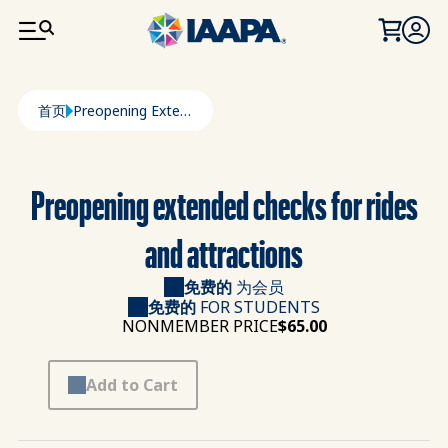
跳转到主要内容
面包屑
首页
Preopening Extended Checks For Rides And Attractions
Preopening extended checks for rides
and attractions
免费的
为会员
免费的
FOR STUDENTS
NONMEMBER PRICE
$65.00
Add to Cart