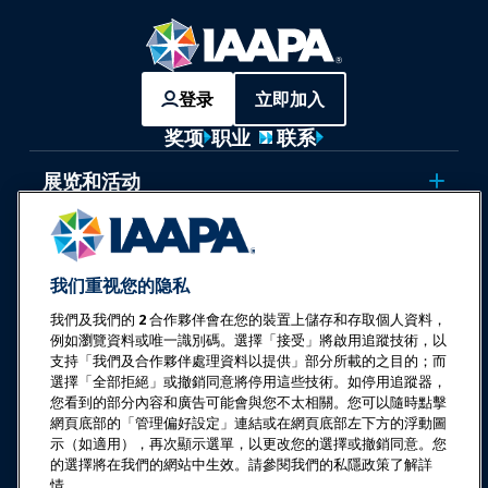
登录
立即加入
奖项
职业
联系
展览和活动
新闻与乐趣世界
我们重视您的隐私
教育
我們及我們的
2
合作夥伴會在您的裝置上儲存和存取個人資料，
例如瀏覽資料或唯一識別碼。選擇「接受」將啟用追蹤技術，以
安全与保障
支持「我們及合作夥伴處理資料以提供」部分所載的之目的；而
選擇「全部拒絕」或撤銷同意將停用這些技術。如停用追蹤器，
您看到的部分內容和廣告可能會與您不太相關。您可以隨時點擊
倡导
網頁底部的「管理偏好設定」連結或在網頁底部左下方的浮動圖
示（如適用），再次顯示選單，以更改您的選擇或撤銷同意。您
的選擇將在我們的網站中生效。請參閱我們的私隱政策了解詳
研究与报告
情。