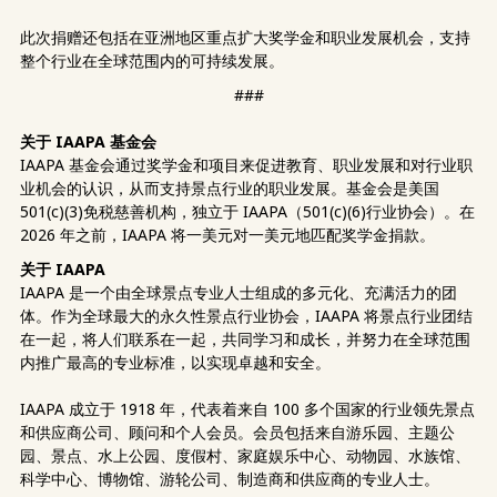
此次捐赠还包括在亚洲地区重点扩大奖学金和职业发展机会，支持
整个行业在全球范围内的可持续发展。
###
关于 IAAPA 基金会
IAAPA 基金会通过奖学金和项目来促进教育、职业发展和对行业职
业机会的认识，从而支持景点行业的职业发展。基金会是美国
501(c)(3)免税慈善机构，独立于 IAAPA（501(c)(6)行业协会）。在
2026 年之前，IAAPA 将一美元对一美元地匹配奖学金捐款。
关于 IAAPA
IAAPA 是一个由全球景点专业人士组成的多元化、充满活力的团
体。作为全球最大的永久性景点行业协会，IAAPA 将景点行业团结
在一起，将人们联系在一起，共同学习和成长，并努力在全球范围
内推广最高的专业标准，以实现卓越和安全。
IAAPA 成立于 1918 年，代表着来自 100 多个国家的行业领先景点
和供应商公司、顾问和个人会员。会员包括来自游乐园、主题公
园、景点、水上公园、度假村、家庭娱乐中心、动物园、水族馆、
科学中心、博物馆、游轮公司、制造商和供应商的专业人士。