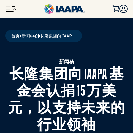
跳转到主要内容
面包屑
首页
新闻中心
长隆集团向 IAAPA 基金会认捐 15 万美元，以支持未来的行业领袖
新闻稿
长隆集团向 IAAPA 基
金会认捐 15 万美
元，以支持未来的
行业领袖