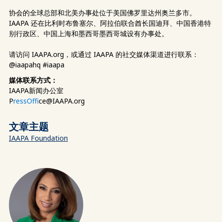
协会的全球总部和北美办事处位于美国佛罗里达州奥兰多市。
IAAPA 还在比利时布鲁塞尔、阿拉伯联合酋长国迪拜、中国香港特
别行政区、中国上海和墨西哥墨西哥城设有办事处。
请访问 IAAPA.org，或通过 IAAPA 的社交媒体渠道进行联系：
@iaapahq #iaapa
媒体联系方式：
IAAPA新闻办公室
P
ressOff
ice@IAAPA.org
文章主题
IAAPA Foundation