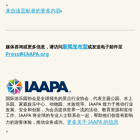
。
来自该贡献者的更多内容
新闻发布室
媒体咨询或更多信息，请访问
或发送电子邮件至
Press@IAAPA.org
国际游乐园协会是全球领先的景点行业协会，代表主题公园、水上
乐园、家庭娱乐中心、动物园、水族馆等。IAAPA 致力于推动行业
发展、安全和创新，为会员提供世界一流的活动、教育资源和宣传
工作。IAAPA 将全球的专业人士联系在一起，帮助他们创造有影响
更多关于 IAAPA 的信息
力的游客体验，推动业务成功。
。