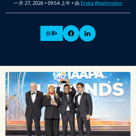
一月 27, 2026
•
09:54 上午
• 由
Eryka Washington
分享