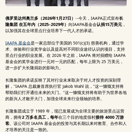
佛罗里达州奥兰多（2026年1月27日）
--今天，IAAPA正式宣布
长
隆集团
在五年内（2025-2029年）
向IAAPA基金会
认捐15万美元
，
以加强其在全球景点行业培养下一代人才的承诺。
IAAPA 基金会
是一家总部位于美国的 501(c)(3) 慈善机构，通过学
术、体验和行业奖学金以及提高对不同职业途径认识的项目，支持
景点行业的职业发展。在 2026 年之前，IAAPA 将对捐赠给 IAAPA
基金会的奖学金进行一元对一元的匹配，每年上限为 25 万美元，
进一步扩大长隆捐款的影响力。
长隆集团的承诺反映了其对行业未来取决于对人才投资的深刻理
解，"IAAPA 总裁兼首席执行官 Jakob Wahl 说，"这一慷慨支持将
帮助我们打开通往未来的大门。"这一慷慨支持将有助于为世界各地
的新兴人才敞开大门，加强全球未来行业领袖的培养。
长隆集团成立于 1989 年，现已发展成为全球主要的旅游景点运营
商，拥有
2 万多名员工，每年
在三个目的地度假村
接待 4000 万游
客
。该公司对 IAAPA 基金会的投资与其长期以来对教育、合作和人
才培养的关注是一致的。