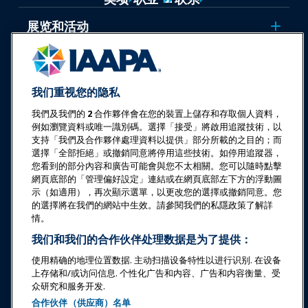
展览和活动
新闻与乐趣世界
我们重视您的隐私
教育
我們及我們的
2
合作夥伴會在您的裝置上儲存和存取個人資料，
例如瀏覽資料或唯一識別碼。選擇「接受」將啟用追蹤技術，以
安全与保障
支持「我們及合作夥伴處理資料以提供」部分所載的之目的；而
選擇「全部拒絕」或撤銷同意將停用這些技術。如停用追蹤器，
您看到的部分內容和廣告可能會與您不太相關。您可以隨時點擊
倡导
網頁底部的「管理偏好設定」連結或在網頁底部左下方的浮動圖
示（如適用），再次顯示選單，以更改您的選擇或撤銷同意。您
的選擇將在我們的網站中生效。請參閱我們的私隱政策了解詳
研究与报告
情。
我们和我们的合作伙伴处理数据是为了提供：
关于IAAPA
使用精确的地理位置数据. 主动扫描设备特性以进行识别. 在设备
上存储和/或访问信息. 个性化广告和内容、广告和内容衡量、受
众研究和服务开发.
合作伙伴
合作伙伴（供应商）名单