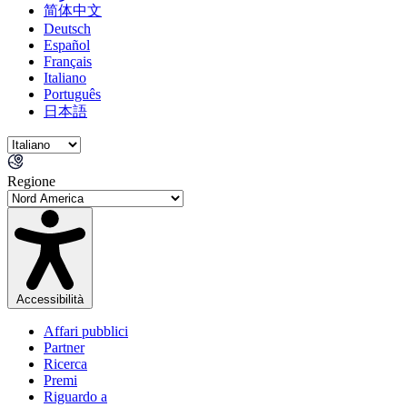
简体中文
Deutsch
Español
Français
Italiano
Português
日本語
Regione
Accessibilità
Affari pubblici
Partner
Ricerca
Premi
Riguardo a