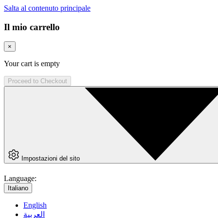
Salta al contenuto principale
Il mio carrello
×
Your cart is empty
Proceed to Checkout
Impostazioni del sito
Language:
Italiano
English
العربية