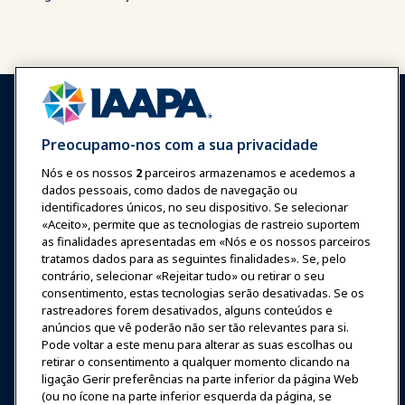
Preocupamo-nos com a sua privacidade
Nós e os nossos
2
parceiros armazenamos e acedemos a
Entrar
Junte-se Agora
dados pessoais, como dados de navegação ou
Prêmios
Carreiras
Contato
identificadores únicos, no seu dispositivo. Se selecionar
«Aceito», permite que as tecnologias de rastreio suportem
as finalidades apresentadas em «Nós e os nossos parceiros
Expos e Eventos
tratamos dados para as seguintes finalidades». Se, pelo
contrário, selecionar «Rejeitar tudo» ou retirar o seu
consentimento, estas tecnologias serão desativadas. Se os
Notícias & Diversão
rastreadores forem desativados, alguns conteúdos e
anúncios que vê poderão não ser tão relevantes para si.
Educação
Pode voltar a este menu para alterar as suas escolhas ou
retirar o consentimento a qualquer momento clicando na
ligação Gerir preferências na parte inferior da página Web
Segurança & Proteção
(ou no ícone na parte inferior esquerda da página, se