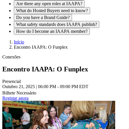
Are there any open roles at IAAPA?
What do Hosted Buyers need to know?
Do you have a Brand Guide?
What safety standards does IAAPA publish?
How do I become an IAAPA member?
Início
Encontro IAAPA: O Funplex
Navegação
estrutural
Conexões
Encontro IAAPA: O Funplex
Presencial
Outubro 21, 2025 | 06:00 PM - 09:00 PM EDT
Bilhete Necessário
Registar agora