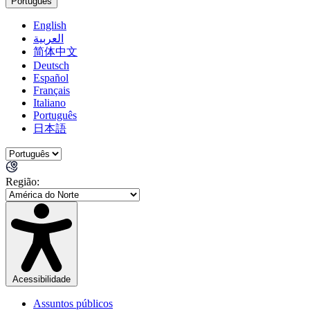
Português
English
العربية
简体中文
Deutsch
Español
Français
Italiano
Português
日本語
Região:
Acessibilidade
Assuntos públicos