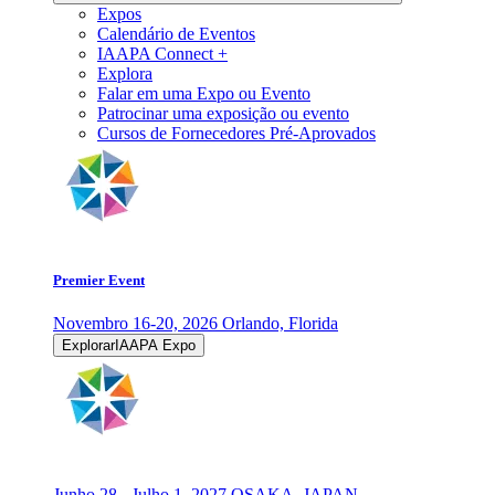
Expos
Calendário de Eventos
IAAPA Connect +
Explora
Falar em uma Expo ou Evento
Patrocinar uma exposição ou evento
Cursos de Fornecedores Pré-Aprovados
Premier Event
Novembro 16-20, 2026
Orlando, Florida
ExplorarIAAPA Expo
Junho 28 - Julho 1, 2027
OSAKA, JAPAN