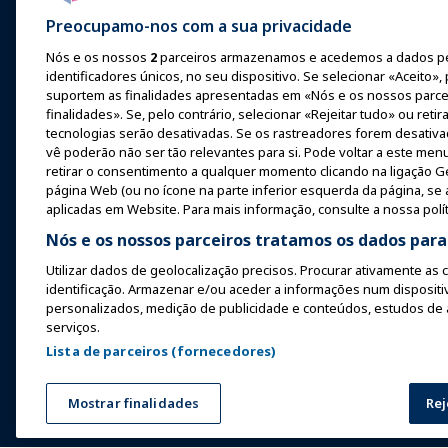
Notícias e Recursos
Expo Europa
Aprendizagem P
Preocupamo-nos com a sua privacidade
Anuncie com a IAAPA
Expo Ásia
Corpo Comum 
Nós e os nossos
2
parceiros armazenamos e acedemos a dados p
Conhecimento
identificadores únicos, no seu dispositivo. Se selecionar «Aceito»,
Edições anteriores
Expo Oriente Médio
suportem as finalidades apresentadas em «Nós e os nossos parce
Certificação
Escrever para o
finalidades». Se, pelo contrário, selecionar «Rejeitar tudo» ou reti
Próximos Eventos
Funworld
tecnologias serão desativadas. Se os rastreadores forem desativ
Programas da 
vê poderão não ser tão relevantes para si. Pode voltar a este menu
Falar em uma Expo ou
IAAPA
retirar o consentimento a qualquer momento clicando na ligação Ger
Evento
página Web (ou no ícone na parte inferior esquerda da página, se a
Explora
Agendar uma Reunião ou
aplicadas em Website. Para mais informação, consulte a nossa polít
Evento
Encontrar um 
Nós e os nossos parceiros tratamos os dados par
Torne-se um Embaixador
Recursos
Utilizar dados de geolocalização precisos. Procurar ativamente as c
identificação. Armazenar e/ou aceder a informações num dispositi
Organizar um Evento
personalizados, medição de publicidade e conteúdos, estudos de
IAAPA Connect+
serviços.
Lista de parceiros (fornecedores)
Copyright © 2026 Associação Internacional de Parques de Diversõ
Mostrar finalidades
Rej