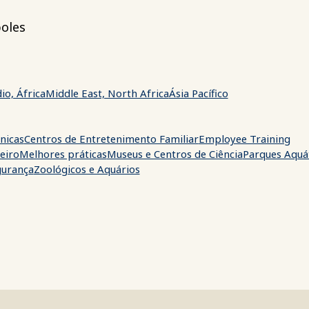
oles
io, África
Middle East, North Africa
Ásia Pacífico
nicas
Centros de Entretenimento Familiar
Employee Training
eiro
Melhores práticas
Museus e Centros de Ciência
Parques Aquá
gurança
Zoológicos e Aquários