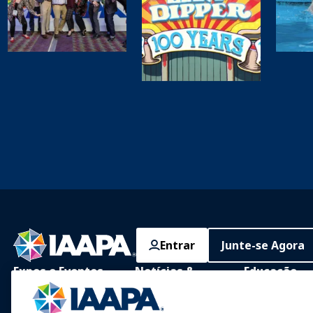
Entrar
Junte-se Agora
Expos e Eventos
Notícias &
Educação
Diversão
IAAPA Expo
Aprendizagem 