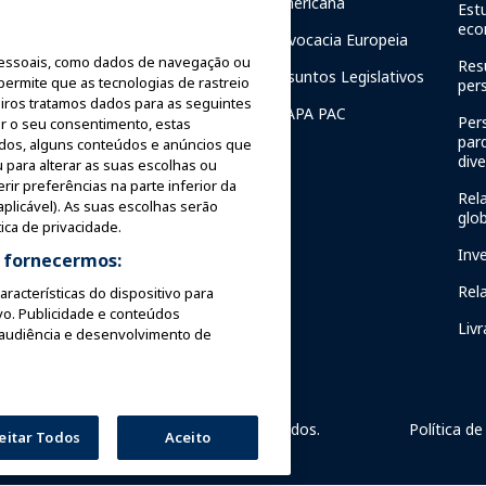
Americana
Comunicações de Crise
Est
resencial
eco
Advocacia Europeia
Relatórios de Segurança
de
essoais, como dados de navegação ou
de Passeios
Res
Assuntos Legislativos
 permite que as tecnologias de rastreio
per
Diretrizes de Segurança
iros tratamos dados para as seguintes
IAAPA PAC
Per
rar o seu consentimento, estas
Recursos de segurança
par
ados, alguns conteúdos e anúncios que
Fundação
div
 para alterar as suas escolhas ou
Recursos de segurança
ir preferências na parte inferior da
Rela
plicável). As suas escolhas serão
Notícias de Segurança e
glo
ica de privacidade.
Proteção
Mentor
Inv
a fornecermos:
Comités de segurança
Rel
aracterísticas do dispositivo para
Instituto de Segurança
vo. Publicidade e conteúdos
Livr
 audiência e desenvolvimento de
es e Atrações. Todos os direitos reservados.
Política de
eitar Todos
Aceito