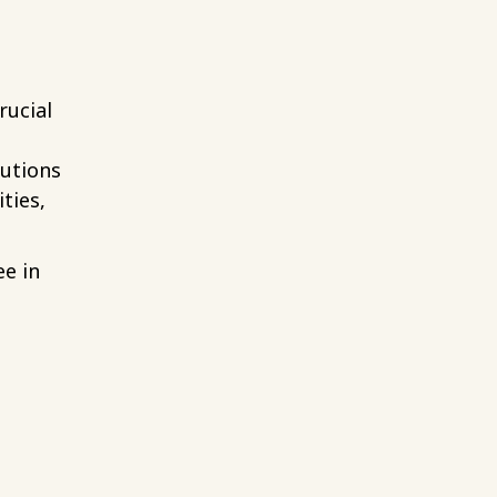
rucial
lutions
ties,
e in