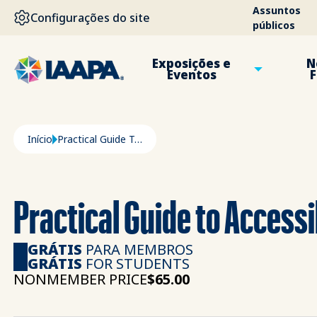
PASSAR PARA O CONTEÚDO PRINCIPAL
Assuntos
Configurações do site
públicos
Exposições e
N
Eventos
F
Navegação estrutural
Início
Practical Guide To Accessibility In Parks & Attractions
Practical Guide to Accessi
GRÁTIS
PARA MEMBROS
GRÁTIS
FOR STUDENTS
NONMEMBER PRICE
$65.00