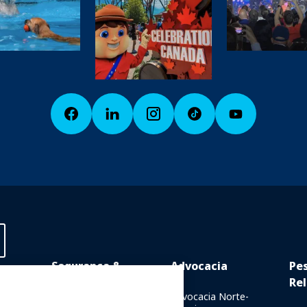
Segurança &
Advocacia
Pe
Proteção
Rel
Online
Advocacia Norte-