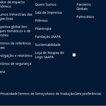
udos de impacto
Quem Somos
Parceiros
nómico
Globais
Sala de Imprensa
umos trimestrais das
Patrocínios
spectivas
Prêmios
spetiva global dos
Filantropia
ques temáticos e de
ersões
Fundação IAAPA
tórios de referência
Sustentabilidade
bais
Loja de Roupas do
estigação e relatórios
Logo IAAPA
atórios de segurança
aria
 Privacidade
Termos de Serviço
Aviso de tradução
Gerir preferências