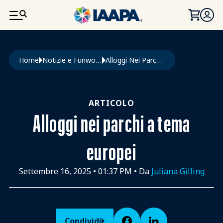
SALTA AL CONTENUTO PRINCIPALE
Briciole di pane
Home
Notizie e Funworld
Alloggi Nei Parchi a Tema Europei
ARTICOLO
Alloggi nei parchi a tema
europei
Settembre 16, 2025
•
01:37 PM
• Da
Juliana Gilling
Condividi