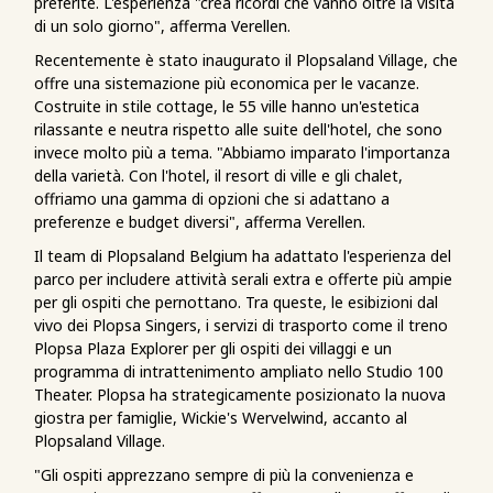
preferite. L'esperienza "crea ricordi che vanno oltre la visita
di un solo giorno", afferma Verellen.
Recentemente è stato inaugurato il Plopsaland Village, che
offre una sistemazione più economica per le vacanze.
Costruite in stile cottage, le 55 ville hanno un'estetica
rilassante e neutra rispetto alle suite dell'hotel, che sono
invece molto più a tema. "Abbiamo imparato l'importanza
della varietà. Con l'hotel, il resort di ville e gli chalet,
offriamo una gamma di opzioni che si adattano a
preferenze e budget diversi", afferma Verellen.
Il team di Plopsaland Belgium ha adattato l'esperienza del
parco per includere attività serali extra e offerte più ampie
per gli ospiti che pernottano. Tra queste, le esibizioni dal
vivo dei Plopsa Singers, i servizi di trasporto come il treno
Plopsa Plaza Explorer per gli ospiti dei villaggi e un
programma di intrattenimento ampliato nello Studio 100
Theater. Plopsa ha strategicamente posizionato la nuova
giostra per famiglie, Wickie's Wervelwind, accanto al
Plopsaland Village.
"Gli ospiti apprezzano sempre di più la convenienza e