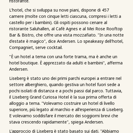
ristorante.
L'hotel, che si sviluppa su nove piani, dispone di 457
camere (molte con cinque letti ciascuna, compresi i letti a
castello per i bambini). Gli ospiti possono cenare al
ristorante Saluhallen, al Café Agnes e al Mei Rose Rooftop
Bar & Bistro, che offre una vista mozzafiato. "In una notte
d'estate è magico", dice Andersen. Lo speakeasy dell'hotel,
Compagniet, serve cocktail.
"È un hotel a tema con una forte trama, ma è anche un
hotel boutique. È apprezzato da adulti e bambini", afferma
Andersen.
Liseberg è stato uno dei primi parchi europei a entrare nel
settore alberghiero, quando gestiva un hotel fuori sede a
pochi isolati di distanza e a pochi passi dal parco. Tuttavia,
il Liseberg Grand Curiosa Hotel è la sua prima offerta di
alloggio a tema. "Volevamo costruire un hotel di livello
superiore, più legato al marchio e all'esperienza di Liseberg.
E volevamo soddisfare il mercato dei soggiorni brevi che
stava crescendo rapidamente", spiega Andersen.
L'approccio di Liseberg è stato basato sui dati. "Abbiamo