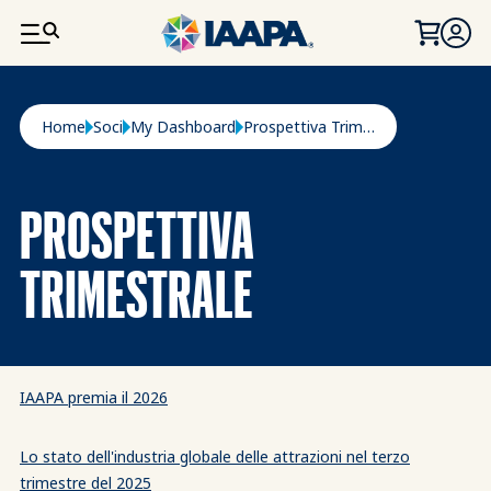
SALTA AL CONTENUTO PRINCIPALE
Briciole di pane
Home
Soci
My Dashboard
Prospettiva Trimestrale
PROSPETTIVA
TRIMESTRALE
IAAPA premia il 2026
Lo stato dell'industria globale delle attrazioni nel terzo
trimestre del 2025