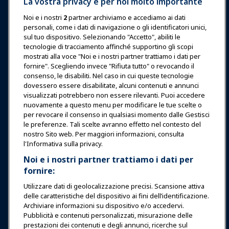
La vostra privacy è per noi molto importante
Esposizioni & Eventi
Noi e i nostri
2
partner archiviamo e accediamo ai dati
personali, come i dati di navigazione o gli identificatori unici,
Notizie & Funworld
sul tuo dispositivo. Selezionando "Accetto", abiliti le
tecnologie di tracciamento affinché supportino gli scopi
mostrati alla voce "Noi e i nostri partner trattiamo i dati per
Educazione
fornire". Scegliendo invece "Rifiuta tutto" o revocando il
consenso, le disabiliti. Nel caso in cui queste tecnologie
dovessero essere disabilitate, alcuni contenuti e annunci
Sicurezza & Protezione
visualizzati potrebbero non essere rilevanti. Puoi accedere
nuovamente a questo menu per modificare le tue scelte o
per revocare il consenso in qualsiasi momento dalle Gestisci
Difesa
le preferenze. Tali scelte avranno effetto nel contesto del
nostro Sito web. Per maggiori informazioni, consulta
l'Informativa sulla privacy.
Ricerca e Rapporti
Noi e i nostri partner trattiamo i dati per
fornire:
Informazioni su IAAPA
Utilizzare dati di geolocalizzazione precisi. Scansione attiva
delle caratteristiche del dispositivo ai fini dell’identificazione.
Archiviare informazioni su dispositivo e/o accedervi.
Partner
Pubblicità e contenuti personalizzati, misurazione delle
prestazioni dei contenuti e degli annunci, ricerche sul
Copyright © 2026 Associazione Internazionale di Parchi di