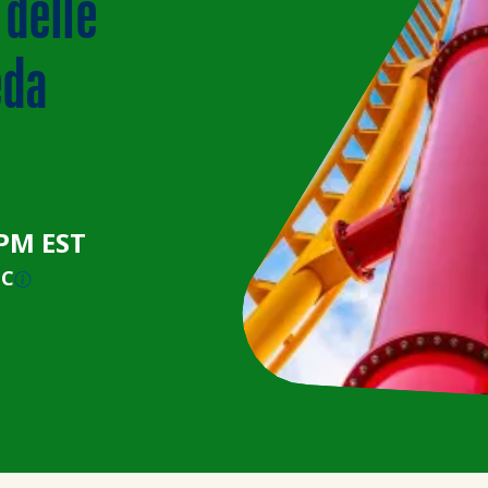
 delle
eda
 PM EST
TC