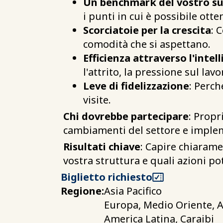
Un benchmark del vostro s
i punti in cui è possibile ott
Scorciatoie per la crescita
: 
comodità che si aspettano.
Efficienza attraverso l'intel
l'attrito, la pressione sul lavo
Leve di fidelizzazione
: Perch
visite.
Chi dovrebbe partecipare
: Propr
cambiamenti del settore e impleme
Risultati chiave
: Capire chiaramen
vostra struttura e quali azioni po
Biglietto richiesto
Regione:
Asia Pacifico
Europa, Medio Oriente, A
America Latina, Caraibi