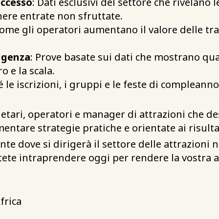
uccesso
: Dati esclusivi del settore che rivelano
enere entrate non sfruttate.
Come gli operatori aumentano il valore delle tra
ligenza
: Prove basate sui dati che mostrano qu
ro e la scala.
é le iscrizioni, i gruppi e le feste di compleann
ietari, operatori e manager di attrazioni che d
ntare strategie pratiche e orientate ai risulta
te dove si dirigerà il settore delle attrazioni 
tete intraprendere oggi per rendere la vostra at
frica