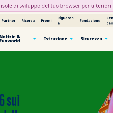
nsole di sviluppo del tuo browser per ulteriori 
Riguardo
Cen
Partner
Ricerca
Premi
Fondazione
a
car
Notizie &
Istruzione
Sicurezza
Funworld
6 sui