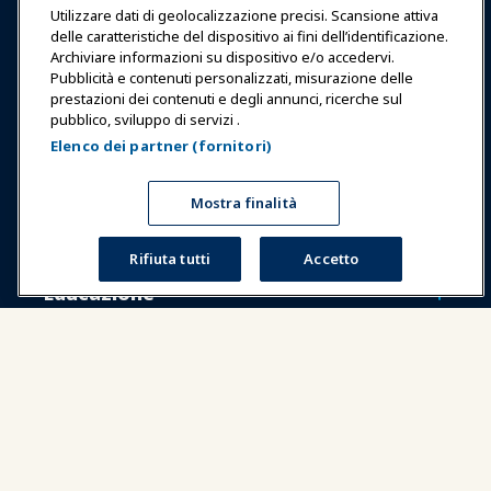
Utilizzare dati di geolocalizzazione precisi. Scansione attiva
delle caratteristiche del dispositivo ai fini dell’identificazione.
Archiviare informazioni su dispositivo e/o accedervi.
Pubblicità e contenuti personalizzati, misurazione delle
Accedi
Unisciti ora
prestazioni dei contenuti e degli annunci, ricerche sul
pubblico, sviluppo di servizi .
Premi
Carriere
Contatto
Elenco dei partner (fornitori)
Esposizioni & Eventi
Mostra finalità
Notizie & Funworld
Rifiuta tutti
Accetto
Educazione
Sicurezza & Protezione
Difesa
Ricerca e Rapporti