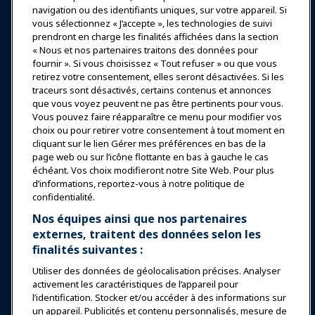
Se connecter
Rejoindre maintenant
navigation ou des identifiants uniques, sur votre appareil. Si
vous sélectionnez « J’accepte », les technologies de suivi
Récompenses
Carrières
Contact
prendront en charge les finalités affichées dans la section
« Nous et nos partenaires traitons des données pour
Expositions et Événements
fournir ». Si vous choisissez « Tout refuser » ou que vous
retirez votre consentement, elles seront désactivées. Si les
traceurs sont désactivés, certains contenus et annonces
Nouvelles & Funworld
que vous voyez peuvent ne pas être pertinents pour vous.
Vous pouvez faire réapparaître ce menu pour modifier vos
choix ou pour retirer votre consentement à tout moment en
Éducation
cliquant sur le lien Gérer mes préférences en bas de la
page web ou sur l’icône flottante en bas à gauche le cas
échéant. Vos choix modifieront notre Site Web. Pour plus
Sécurité & Protection
d’informations, reportez-vous à notre politique de
confidentialité.
Plaidoyer
Nos équipes ainsi que nos partenaires
externes, traitent des données selon les
finalités suivantes :
Recherche & Rapports
Utiliser des données de géolocalisation précises. Analyser
activement les caractéristiques de l’appareil pour
À propos de IAAPA
l’identification. Stocker et/ou accéder à des informations sur
un appareil. Publicités et contenu personnalisés, mesure de