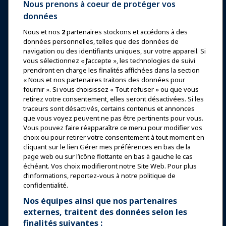
Nous prenons à coeur de protéger vos
données
Nous et nos
2
partenaires stockons et accédons à des
données personnelles, telles que des données de
Se connecter
Rejoindre maintenant
navigation ou des identifiants uniques, sur votre appareil. Si
vous sélectionnez « J’accepte », les technologies de suivi
Récompenses
Carrières
Contact
prendront en charge les finalités affichées dans la section
« Nous et nos partenaires traitons des données pour
Expositions et Événements
fournir ». Si vous choisissez « Tout refuser » ou que vous
retirez votre consentement, elles seront désactivées. Si les
traceurs sont désactivés, certains contenus et annonces
Nouvelles & Funworld
que vous voyez peuvent ne pas être pertinents pour vous.
Vous pouvez faire réapparaître ce menu pour modifier vos
choix ou pour retirer votre consentement à tout moment en
Éducation
cliquant sur le lien Gérer mes préférences en bas de la
page web ou sur l’icône flottante en bas à gauche le cas
échéant. Vos choix modifieront notre Site Web. Pour plus
Sécurité & Protection
d’informations, reportez-vous à notre politique de
confidentialité.
Plaidoyer
Nos équipes ainsi que nos partenaires
externes, traitent des données selon les
finalités suivantes :
Recherche & Rapports