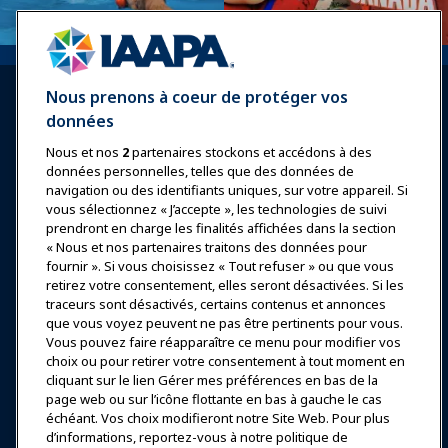
Nous prenons à coeur de protéger vos
données
Nous et nos
2
partenaires stockons et accédons à des
données personnelles, telles que des données de
Se connecter
Rejoindre maintenant
navigation ou des identifiants uniques, sur votre appareil. Si
vous sélectionnez « J’accepte », les technologies de suivi
Récompenses
Carrières
Contact
prendront en charge les finalités affichées dans la section
« Nous et nos partenaires traitons des données pour
Expositions et Événements
fournir ». Si vous choisissez « Tout refuser » ou que vous
retirez votre consentement, elles seront désactivées. Si les
traceurs sont désactivés, certains contenus et annonces
Nouvelles & Funworld
que vous voyez peuvent ne pas être pertinents pour vous.
Vous pouvez faire réapparaître ce menu pour modifier vos
choix ou pour retirer votre consentement à tout moment en
Éducation
cliquant sur le lien Gérer mes préférences en bas de la
page web ou sur l’icône flottante en bas à gauche le cas
échéant. Vos choix modifieront notre Site Web. Pour plus
Sécurité & Protection
d’informations, reportez-vous à notre politique de