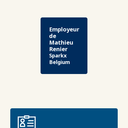
Employeur
de
Mathieu
Renier
Sparkx
Belgium