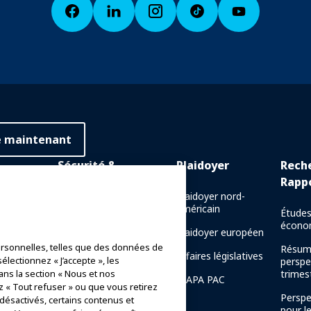
e maintenant
Sécurité &
Plaidoyer
Rech
Protection
Rapp
 en ligne
Plaidoyer nord-
américain
Communications de crise
Études
e en
écono
Plaidoyer européen
Rapports de sécurité des
rsonnelles, telles que des données de
manèges
Résum
naissance
Affaires législatives
électionnez « J’accepte », les
perspe
Directives de sécurité
ans la section « Nous et nos
trimest
IAAPA PAC
z « Tout refuser » ou que vous retirez
Ressources en matière de
Perspe
 désactivés, certains contenus et
sécurité
pour l