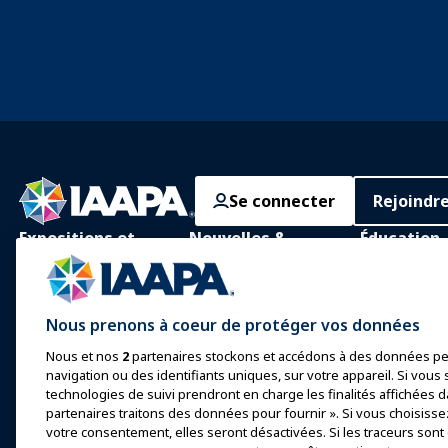
Se connecter
Rejoindr
Expositions et
Nouvelles &
Éducation
Événements
Funworld
Apprentissage
IAAPA Expo
Actualités et
Apprentissag
Nous prenons à coeur de protéger vos données
Fonctionnalités
personne
Expo Europe
Nous et nos
2
partenaires stockons et accédons à des données pe
Faites de la publicité avec
Corps de con
Expo Asie
navigation ou des identifiants uniques, sur votre appareil. Si vous s
IAAPA
commun
technologies de suivi prendront en charge les finalités affichées d
Expo Moyen-Orient
Numéros précédents
partenaires traitons des données pour fournir ». Si vous choisisse
Certification
votre consentement, elles seront désactivées. Si les traceurs sont
Événements à venir
Écrire pour Funworld