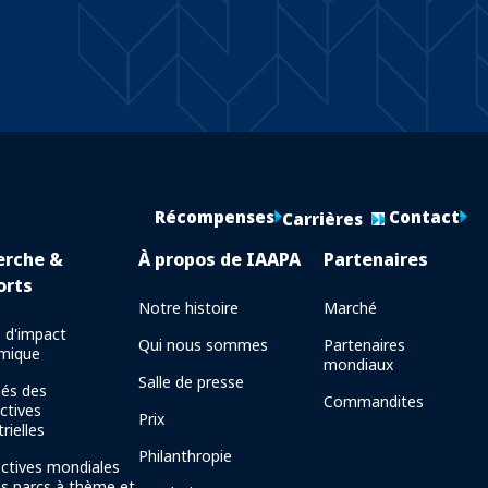
Récompenses
Contact
Carrières
erche &
À propos de IAAPA
Partenaires
orts
Notre histoire
Marché
 d'impact
Qui nous sommes
Partenaires
mique
mondiaux
Salle de presse
és des
Commandites
ctives
Prix
rielles
Philanthropie
ctives mondiales
es parcs à thème et