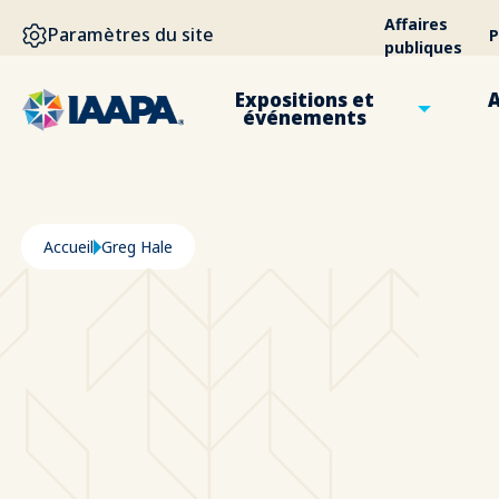
ALLER AU CONTENU PRINCIPAL
Affaires
Paramètres du site
P
publiques
Expositions et
A
événements
Fil d'Ariane
Accueil
Greg Hale