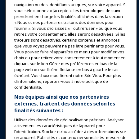
Se connecter
Rejoindre maintenant
navigation ou des identifiants uniques, sur votre appareil. Si
vous sélectionnez « J’accepte », les technologies de suivi
Récompenses
Carrières
Contact
prendront en charge les finalités affichées dans la section
« Nous et nos partenaires traitons des données pour
Expositions et Événements
fournir ». Si vous choisissez « Tout refuser » ou que vous
retirez votre consentement, elles seront désactivées. Si les
traceurs sont désactivés, certains contenus et annonces
Nouvelles & Funworld
que vous voyez peuvent ne pas être pertinents pour vous.
Vous pouvez faire réapparaître ce menu pour modifier vos
choix ou pour retirer votre consentement à tout moment en
Éducation
cliquant sur le lien Gérer mes préférences en bas de la
page web ou sur l’icône flottante en bas à gauche le cas
échéant. Vos choix modifieront notre Site Web. Pour plus
Sécurité & Protection
d’informations, reportez-vous à notre politique de
confidentialité.
Plaidoyer
Nos équipes ainsi que nos partenaires
externes, traitent des données selon les
finalités suivantes :
Recherche & Rapports
Utiliser des données de géolocalisation précises. Analyser
activement les caractéristiques de l’appareil pour
À propos de IAAPA
l’identification. Stocker et/ou accéder à des informations sur
un appareil. Publicités et contenu personnalisés, mesure de