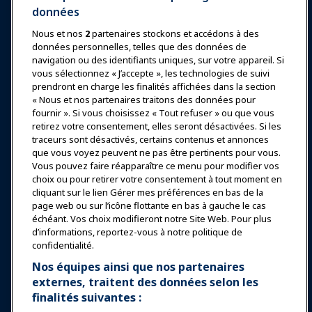
données
Nous et nos
2
partenaires stockons et accédons à des
données personnelles, telles que des données de
Se connecter
Rejoindre maintenant
navigation ou des identifiants uniques, sur votre appareil. Si
vous sélectionnez « J’accepte », les technologies de suivi
Récompenses
Carrières
Contact
prendront en charge les finalités affichées dans la section
« Nous et nos partenaires traitons des données pour
Expositions et Événements
fournir ». Si vous choisissez « Tout refuser » ou que vous
retirez votre consentement, elles seront désactivées. Si les
traceurs sont désactivés, certains contenus et annonces
Nouvelles & Funworld
que vous voyez peuvent ne pas être pertinents pour vous.
Vous pouvez faire réapparaître ce menu pour modifier vos
choix ou pour retirer votre consentement à tout moment en
Éducation
cliquant sur le lien Gérer mes préférences en bas de la
page web ou sur l’icône flottante en bas à gauche le cas
échéant. Vos choix modifieront notre Site Web. Pour plus
Sécurité & Protection
d’informations, reportez-vous à notre politique de
confidentialité.
Plaidoyer
Nos équipes ainsi que nos partenaires
externes, traitent des données selon les
finalités suivantes :
Recherche & Rapports