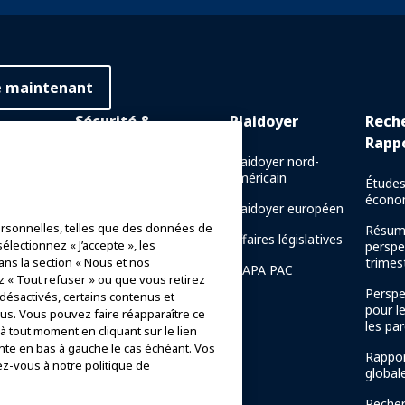
e maintenant
Sécurité &
Plaidoyer
Rech
Protection
Rapp
 en ligne
Plaidoyer nord-
américain
Communications de crise
Études
e en
écono
Plaidoyer européen
Rapports de sécurité des
rsonnelles, telles que des données de
manèges
Résum
naissance
Affaires législatives
électionnez « J’accepte », les
perspe
Directives de sécurité
ans la section « Nous et nos
trimest
IAAPA PAC
z « Tout refuser » ou que vous retirez
Ressources en matière de
Perspe
 désactivés, certains contenus et
sécurité
pour l
s. Vous pouvez faire réapparaître ce
de la
les par
 tout moment en cliquant sur le lien
AAPA
Ressources en matière de
nte en bas à gauche le cas échéant. Vos
sécurité
Rappor
ez-vous à notre politique de
global
Nouvelles sur la sécurité
mentor
et la sûreté
Recher