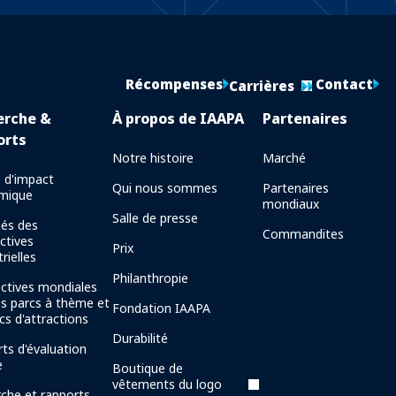
Récompenses
Contact
Carrières
erche &
À propos de IAAPA
Partenaires
orts
Notre histoire
Marché
 d'impact
Qui nous sommes
Partenaires
mique
mondiaux
Salle de presse
és des
Commandites
ctives
Prix
rielles
Philanthropie
ctives mondiales
es parcs à thème et
Fondation IAAPA
cs d'attractions
Durabilité
ts d'évaluation
e
Boutique de
vêtements du logo
che et rapports