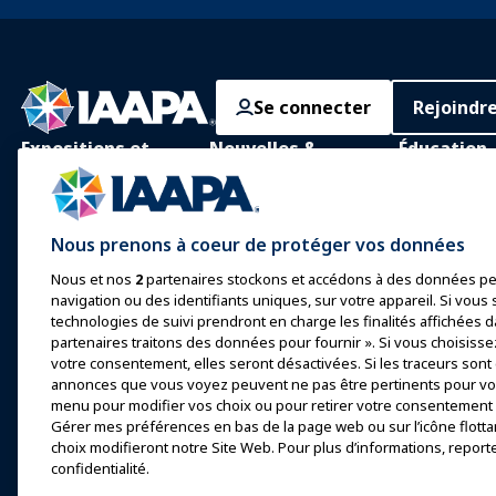
Se connecter
Rejoindr
Expositions et
Nouvelles &
Éducation
Événements
Funworld
Apprentissage
IAAPA Expo
Actualités et
Apprentissag
Nous prenons à coeur de protéger vos données
Fonctionnalités
personne
Expo Europe
Nous et nos
2
partenaires stockons et accédons à des données pe
Faites de la publicité avec
Corps de con
Expo Asie
navigation ou des identifiants uniques, sur votre appareil. Si vous s
IAAPA
commun
technologies de suivi prendront en charge les finalités affichées d
Expo Moyen-Orient
Numéros précédents
partenaires traitons des données pour fournir ». Si vous choisisse
Certification
votre consentement, elles seront désactivées. Si les traceurs sont
Événements à venir
Écrire pour Funworld
annonces que vous voyez peuvent ne pas être pertinents pour vou
Programmes 
menu pour modifier vos choix ou pour retirer votre consentement à
Fondation I
Parler lors d'une
Gérer mes préférences en bas de la page web ou sur l’icône flotta
exposition ou d'un
Explore
choix modifieront notre Site Web. Pour plus d’informations, report
événement
confidentialité.
Trouvez un 
Réserver une réunion ou