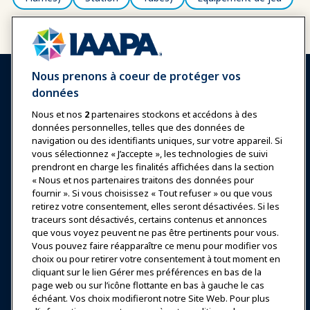
Nous prenons à coeur de protéger vos
données
Nous et nos
2
partenaires stockons et accédons à des
données personnelles, telles que des données de
Se connecter
Rejoindre maintenant
navigation ou des identifiants uniques, sur votre appareil. Si
vous sélectionnez « J’accepte », les technologies de suivi
Récompenses
Carrières
Contact
prendront en charge les finalités affichées dans la section
« Nous et nos partenaires traitons des données pour
Expositions et Événements
fournir ». Si vous choisissez « Tout refuser » ou que vous
retirez votre consentement, elles seront désactivées. Si les
traceurs sont désactivés, certains contenus et annonces
Nouvelles & Funworld
que vous voyez peuvent ne pas être pertinents pour vous.
Vous pouvez faire réapparaître ce menu pour modifier vos
choix ou pour retirer votre consentement à tout moment en
Éducation
cliquant sur le lien Gérer mes préférences en bas de la
page web ou sur l’icône flottante en bas à gauche le cas
échéant. Vos choix modifieront notre Site Web. Pour plus
Sécurité & Protection