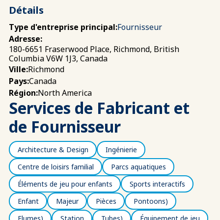
Détails
Type d'entreprise principal:
Fournisseur
Adresse:
180-6651 Fraserwood Place, Richmond, British
Columbia V6W 1J3, Canada
Richmond
Ville:
Canada
Pays:
North America
Région:
Services de Fabricant et
de Fournisseur
Architecture & Design
Ingénierie
Centre de loisirs familial
Parcs aquatiques
Éléments de jeu pour enfants
Sports interactifs
Enfant
Majeur
Pièces
Pontoons)
Flumes)
Station
Tubes)
Équipement de jeu