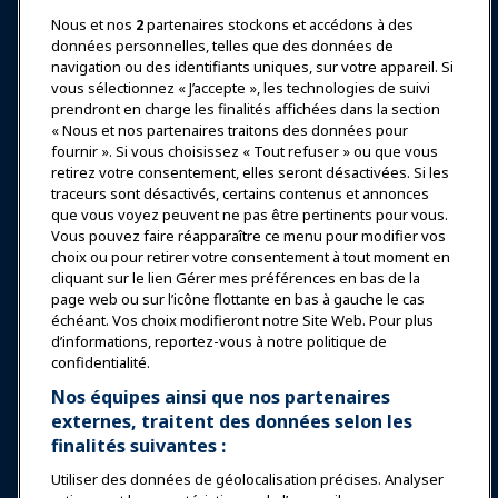
Nous et nos
2
partenaires stockons et accédons à des
données personnelles, telles que des données de
Se connecter
Rejoindre maintenant
navigation ou des identifiants uniques, sur votre appareil. Si
vous sélectionnez « J’accepte », les technologies de suivi
Récompenses
Carrières
Contact
prendront en charge les finalités affichées dans la section
« Nous et nos partenaires traitons des données pour
Expositions et Événements
fournir ». Si vous choisissez « Tout refuser » ou que vous
retirez votre consentement, elles seront désactivées. Si les
traceurs sont désactivés, certains contenus et annonces
Nouvelles & Funworld
que vous voyez peuvent ne pas être pertinents pour vous.
Vous pouvez faire réapparaître ce menu pour modifier vos
choix ou pour retirer votre consentement à tout moment en
Éducation
cliquant sur le lien Gérer mes préférences en bas de la
page web ou sur l’icône flottante en bas à gauche le cas
échéant. Vos choix modifieront notre Site Web. Pour plus
Sécurité & Protection
d’informations, reportez-vous à notre politique de
confidentialité.
Plaidoyer
Nos équipes ainsi que nos partenaires
externes, traitent des données selon les
finalités suivantes :
Recherche & Rapports
Utiliser des données de géolocalisation précises. Analyser