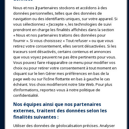
Nous et nos
2
partenaires stockons et accédons à des
données personnelles, telles que des données de
Se connecter
Rejoindre maintenant
navigation ou des identifiants uniques, sur votre appareil. Si
vous sélectionnez « J’accepte », les technologies de suivi
Récompenses
Carrières
Contact
prendront en charge les finalités affichées dans la section
« Nous et nos partenaires traitons des données pour
Expositions et Événements
fournir ». Si vous choisissez « Tout refuser » ou que vous
retirez votre consentement, elles seront désactivées. Si les
traceurs sont désactivés, certains contenus et annonces
Nouvelles & Funworld
que vous voyez peuvent ne pas être pertinents pour vous.
Vous pouvez faire réapparaître ce menu pour modifier vos
choix ou pour retirer votre consentement à tout moment en
Éducation
cliquant sur le lien Gérer mes préférences en bas de la
page web ou sur l’icône flottante en bas à gauche le cas
échéant. Vos choix modifieront notre Site Web. Pour plus
Sécurité & Protection
d’informations, reportez-vous à notre politique de
confidentialité.
Plaidoyer
Nos équipes ainsi que nos partenaires
externes, traitent des données selon les
finalités suivantes :
Recherche & Rapports
Utiliser des données de géolocalisation précises. Analyser