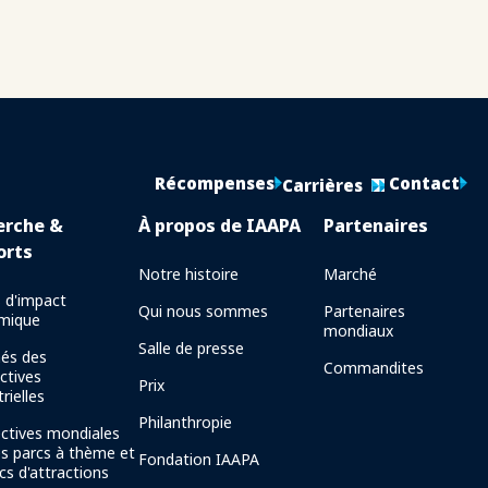
Récompenses
Contact
Carrières
erche &
À propos de IAAPA
Partenaires
orts
Notre histoire
Marché
 d'impact
Qui nous sommes
Partenaires
mique
mondiaux
Salle de presse
és des
Commandites
ctives
Prix
rielles
Philanthropie
ctives mondiales
es parcs à thème et
Fondation IAAPA
cs d'attractions