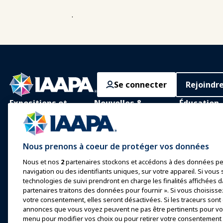
.
Se connecter
Rejoindr
Expositions et
Nouvelles &
Éducation
Événements
Funworld
Apprentissage
IAAPA Expo
Actualités et
Apprentissag
Nous prenons à coeur de protéger vos données
Fonctionnalités
personne
Expo Europe
Nous et nos
2
partenaires stockons et accédons à des données pe
Faites de la publicité avec
Corps de con
Expo Asie
navigation ou des identifiants uniques, sur votre appareil. Si vous s
IAAPA
commun
technologies de suivi prendront en charge les finalités affichées d
Expo Moyen-Orient
Numéros précédents
partenaires traitons des données pour fournir ». Si vous choisisse
Certification
votre consentement, elles seront désactivées. Si les traceurs sont
Événements à venir
Écrire pour Funworld
annonces que vous voyez peuvent ne pas être pertinents pour vou
Programmes 
menu pour modifier vos choix ou pour retirer votre consentement à
Fondation I
Parler lors d'une