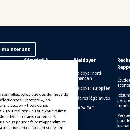
e maintenant
Sécurité &
Plaidoyer
Rech
Protection
Rapp
 en ligne
Plaidoyer nord-
américain
Communications de crise
Études
e en
écono
Plaidoyer européen
Rapports de sécurité des
rsonnelles, telles que des données de
manèges
Résum
naissance
Affaires législatives
électionnez « J’accepte », les
perspe
Directives de sécurité
ans la section « Nous et nos
trimest
IAAPA PAC
z « Tout refuser » ou que vous retirez
Ressources en matière de
Perspe
 désactivés, certains contenus et
sécurité
pour l
s. Vous pouvez faire réapparaître ce
de la
les par
 tout moment en cliquant sur le lien
AAPA
Ressources en matière de