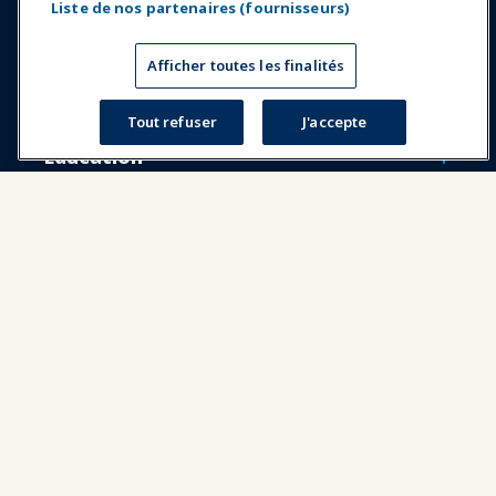
Liste de nos partenaires (fournisseurs)
Expositions et Événements
Afficher toutes les finalités
Nouvelles & Funworld
Tout refuser
J'accepte
Éducation
Sécurité & Protection
Plaidoyer
Recherche & Rapports
À propos de IAAPA
Partenaires