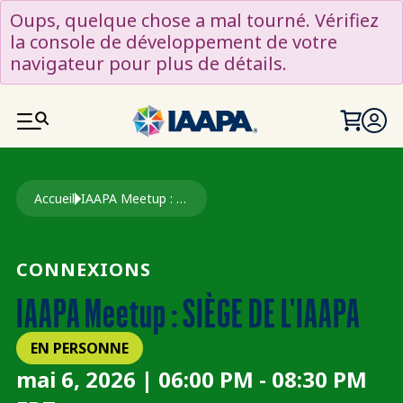
ALLER AU CONTENU PRINCIPAL
Oups, quelque chose a mal tourné. Vérifiez
la console de développement de votre
navigateur pour plus de détails.
Fil d'Ariane
Accueil
IAAPA Meetup : SIÈGE DE L'IAAPA
CONNEXIONS
IAAPA Meetup : SIÈGE DE L'IAAPA
EN PERSONNE
mai 6, 2026 | 06:00 PM - 08:30 PM