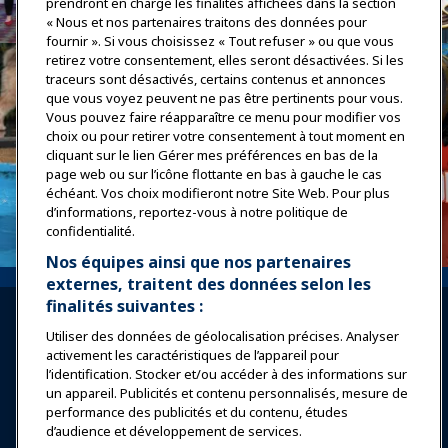
prendront en charge les finalités affichées dans la section
« Nous et nos partenaires traitons des données pour
fournir ». Si vous choisissez « Tout refuser » ou que vous
retirez votre consentement, elles seront désactivées. Si les
traceurs sont désactivés, certains contenus et annonces
que vous voyez peuvent ne pas être pertinents pour vous.
Vous pouvez faire réapparaître ce menu pour modifier vos
choix ou pour retirer votre consentement à tout moment en
cliquant sur le lien Gérer mes préférences en bas de la
page web ou sur l’icône flottante en bas à gauche le cas
échéant. Vos choix modifieront notre Site Web. Pour plus
d’informations, reportez-vous à notre politique de
confidentialité.
Nos équipes ainsi que nos partenaires
externes, traitent des données selon les
finalités suivantes :
Utiliser des données de géolocalisation précises. Analyser
activement les caractéristiques de l’appareil pour
l’identification. Stocker et/ou accéder à des informations sur
un appareil. Publicités et contenu personnalisés, mesure de
Se connecter
Rejoindre maintenant
performance des publicités et du contenu, études
d’audience et développement de services.
Récompenses
Carrières
Contact