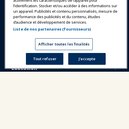
activement les caractéristiques de l’appareil pour
l’identification. Stocker et/ou accéder à des informations sur
un appareil. Publicités et contenu personnalisés, mesure de
Se connecter
Rejoindre maintenant
performance des publicités et du contenu, études
d’audience et développement de services.
Récompenses
Carrières
Contact
Liste de nos partenaires (fournisseurs)
Expositions et Événements
Afficher toutes les finalités
Nouvelles & Funworld
Tout refuser
J'accepte
Éducation
Sécurité & Protection
Plaidoyer
Recherche & Rapports