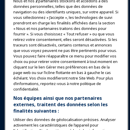
Nous et nos
2
partenaires stockons et accédons à des
données personnelles, telles que des données de
Se connecter
Rejoindre maintenant
navigation ou des identifiants uniques, sur votre appareil. Si
vous sélectionnez « J’accepte », les technologies de suivi
Récompenses
Carrières
Contact
prendront en charge les finalités affichées dans la section
« Nous et nos partenaires traitons des données pour
Expositions et Événements
fournir ». Si vous choisissez « Tout refuser » ou que vous
retirez votre consentement, elles seront désactivées. Si les
traceurs sont désactivés, certains contenus et annonces
Nouvelles & Funworld
que vous voyez peuvent ne pas être pertinents pour vous.
Vous pouvez faire réapparaître ce menu pour modifier vos
choix ou pour retirer votre consentement à tout moment en
Éducation
cliquant sur le lien Gérer mes préférences en bas de la
page web ou sur l’icône flottante en bas à gauche le cas
échéant. Vos choix modifieront notre Site Web. Pour plus
Sécurité & Protection
d’informations, reportez-vous à notre politique de
confidentialité.
Plaidoyer
Nos équipes ainsi que nos partenaires
externes, traitent des données selon les
finalités suivantes :
Recherche & Rapports
Utiliser des données de géolocalisation précises. Analyser
activement les caractéristiques de l’appareil pour
À propos de IAAPA