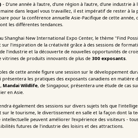
)
- D'une année à l'autre, d'une région à l'autre, d'une industrie à
aine dans lequel vous travaillez, il est impératif de rester à l
pare pour la conférence annuelle Asie-Pacifique de cette année, d
nt les différentes tendances.
t au Shanghai New International Expo Center, le thème "Find Possib
t sur l'inspiration de la créativité grâce à des sessions de format
ns de l'industrie et la découverte de nouvelles opportunités de cr
 vitrines de produits innovants de plus de
300 exposants
.
bles de cette année figure une session sur le développement dur
i présentera les pratiques des exposants canadiens en matière
e,
Mandai Wildlife
, de Singapour, présentera une étude de cas s
ier en Asie.
 également des sessions sur divers sujets tels que l'intelligence
t sur le tourisme, le divertissement en salle et la façon dont la 
ntellectuelle peuvent améliorer l'expérience des visiteurs - tou
bilités futures de l'industrie des loisirs et des attractions.