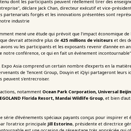
tenu dont les participants peuvent réellement tirer des enseign
eprise", déclare Jack Chan, directeur exécutif et vice-président
 les partenariats forgés et les innovations présentées sont repr
notre industrie
mment mené une étude qui prévoit que l'impact économique de l'
fique devrait atteindre plus de
425 millions de visiteurs
et des d
 avons vu les participants et les exposants revenir d'année en a
e notre conférence, ce qui en fait un événement incontournable"
PA Expo Asia comprend un certain nombre d'experts en la matière
ntervenants de Tencent Group, Douyin et iQiyi partageront leurs i
s peuvent s'entrecroiser.
tractions, notamment
Ocean Park Corporation, Universal Beiji
EGOLAND Florida Resort, Mandai Wildlife Group
, et bien d'au
 série d'événements spéciaux payants conçus pour inspirer et é
r l'oratrice principale
Jill Estorino
, présidente et directrice g
ontournable est une occasion de réseautage très appréciée qui 