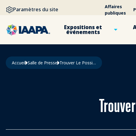
ALLER AU CONTENU PRINCIPAL
Affaires
Paramètres du site
P
publiques
Expositions et
A
événements
Fil d'Ariane
Accueil
Salle de Presse
Trouver Le Possible À L'IAAPA Expo Asia 2025
Trouver