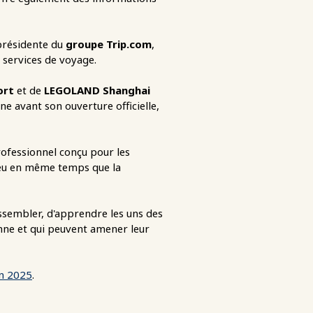
-présidente du
groupe Trip.com
,
 services de voyage.
ort
et de
LEGOLAND Shanghai
e avant son ouverture officielle,
fessionnel conçu pour les
lieu en même temps que la
ssembler, d'apprendre les uns des
onne et qui peuvent amener leur
in 2025
.