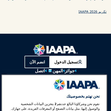
تكريم IAAPA 2026
تسجيل الدخول
انضم الآن
جوائز
المهن
اتصل
معارض وفعاليات
أخبار وعالم المرح
نحن نهتم بخصوصيتك
نقوم نحن وشركاؤنا البالغ عددهم
2
بتخزين البيانات الشخصية
تعليم
والوصول إليها، مثل بيانات التصفح أو المعرفات الفريدة، على جهازك.