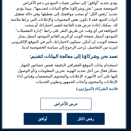
يؤدي تحديد "أوافق" إلى تمكين تقنيات التتبع من دعم الأغراض
الموضحة ضمن "نحن وشركاؤنا نعالج البيانات لتقديمها"، بينما يؤدي
السلامة والأمان
تحديد "رفض الكل" أو سحب موافقتك إلى تعطيلها. وفي حالة تعطيل
أدوات التتبع، فقد لا تكون بعض المحتويات والإعلانات التي تراها ملائمة
لك. يمكنك إعادة عرض هذه القائمة لتغيير اختياراتك أو سحب
الدعوة
الموافقة في أي وقت عن طريق النقر على رابط "إدارة التفضيلات"
الموجود أسفل صفحة الويب أو الرمز العائم الموجود أسفل يسار
صفحة الويب، إن أمكن. سيكون لاختياراتك تأثير في الموقع الإلكتروني.
البحوث والتقارير
لمزيد من التفاصيل، يُرجى الرجوع إلى سياسة الخصوصية لدينا.
نعمد نحن وشركاؤنا إلى معالجة البيانات لتقديم:
حول IAAPA
استخدام بيانات الموقع الجغرافي الدقيقة. فحص خصائص الجهاز
بشكل فعال من أجل تحديد الهوية. تخزين المعلومات و/أو الوصول
إليها على أحد الأجهزة. الإعلانات والمحتوى المخصصان وقياس أداء
شركاء
الإعلانات والمحتوى وأبحاث الجمهور وتطوير الخدمات.
قائمة الشركاء (المورّدون)
Copyright © 2026 الجمعية الدولية للحدائق الترفيهية والمعالم. جميع
الحقوق محفوظة.
سياسة الخصوصية
إشعار الترجمة
عرض الأغراض
شروط الخدمة
إدارة التفضيلات
رفض الكل
أوافق