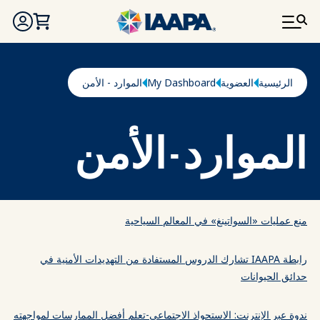
تجاوز إلى المحتوى الرئيسي
مسار التنقل
الرئيسية
العضوية
My Dashboard
الموارد - الأمن
الموارد - الأمن
منع عمليات «السواتينغ» في المعالم السياحية
رابطة IAAPA تشارك الدروس المستفادة من التهديدات الأمنية في
حدائق الحيوانات
ندوة عبر الإنترنت: الاستحواذ الاجتماعي-تعلم أفضل الممارسات لمواجهته