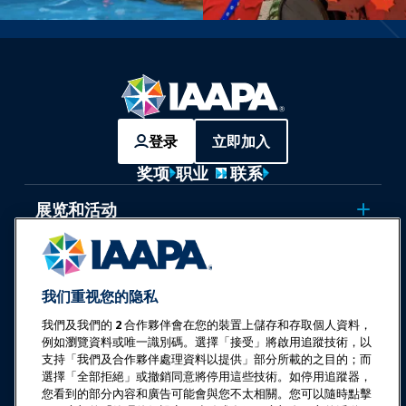
登录
立即加入
奖项
职业
联系
展览和活动
新闻与乐趣世界
我们重视您的隐私
教育
我們及我們的
2
合作夥伴會在您的裝置上儲存和存取個人資料，
例如瀏覽資料或唯一識別碼。選擇「接受」將啟用追蹤技術，以
安全与保障
支持「我們及合作夥伴處理資料以提供」部分所載的之目的；而
選擇「全部拒絕」或撤銷同意將停用這些技術。如停用追蹤器，
您看到的部分內容和廣告可能會與您不太相關。您可以隨時點擊