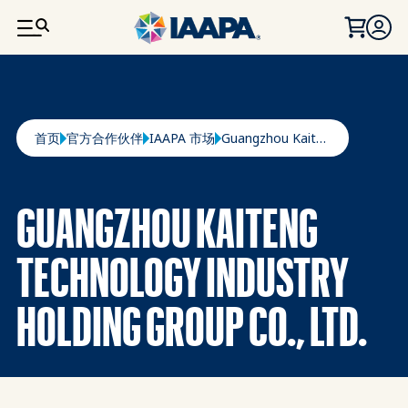
跳转到主要内容
面包屑
首页
官方合作伙伴
IAAPA 市场
Guangzhou Kaiteng Technology Industry Holding Group Co., Ltd.
GUANGZHOU KAITENG
TECHNOLOGY INDUSTRY
HOLDING GROUP CO., LTD.