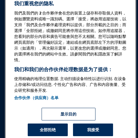
我们重视您的隐私
教育
我們及我們的
2
合作夥伴會在您的裝置上儲存和存取個人資料，
例如瀏覽資料或唯一識別碼。選擇「接受」將啟用追蹤技術，以
支持「我們及合作夥伴處理資料以提供」部分所載的之目的；而
安全与保障
選擇「全部拒絕」或撤銷同意將停用這些技術。如停用追蹤器，
您看到的部分內容和廣告可能會與您不太相關。您可以隨時點擊
倡导
網頁底部的「管理偏好設定」連結或在網頁底部左下方的浮動圖
示（如適用），再次顯示選單，以更改您的選擇或撤銷同意。您
的選擇將在我們的網站中生效。請參閱我們的私隱政策了解詳
研究与报告
情。
我们和我们的合作伙伴处理数据是为了提供：
关于IAAPA
使用精确的地理位置数据. 主动扫描设备特性以进行识别. 在设备
上存储和/或访问信息. 个性化广告和内容、广告和内容衡量、受
众研究和服务开发.
合作伙伴
合作伙伴（供应商）名单
Copyright © 2026 国际游乐园和景点协会。保留所有权利。
隐私政策
翻译通知
显示目的
服务条款
管理偏好設定
全部拒绝
我接受