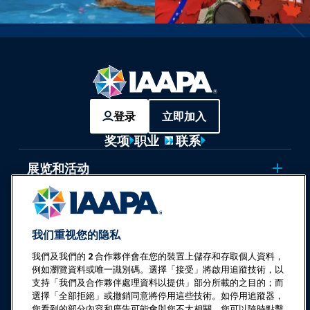
登录
立即加入
奖项
职业
联系
展览和活动
新闻与乐趣世界
我们重视您的隐私
教育
我們及我們的
2
合作夥伴會在您的裝置上儲存和存取個人資料，
例如瀏覽資料或唯一識別碼。選擇「接受」將啟用追蹤技術，以
安全与保障
支持「我們及合作夥伴處理資料以提供」部分所載的之目的；而
選擇「全部拒絕」或撤銷同意將停用這些技術。如停用追蹤器，
您看到的部分內容和廣告可能會與您不太相關。您可以隨時點擊