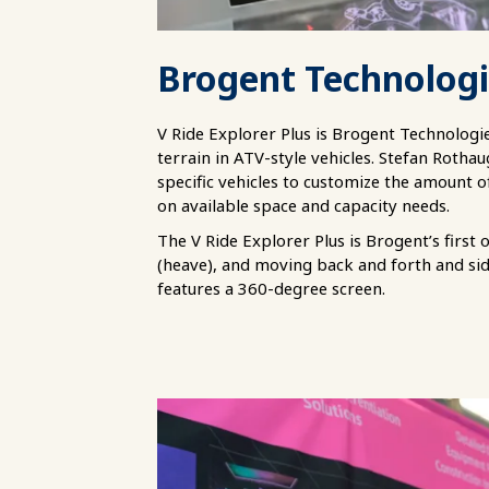
Brogent Technolog
V Ride Explorer Plus is Brogent Technologi
terrain in ATV-style vehicles. Stefan Rothau
specific vehicles to customize the amount of
on available space and capacity needs.
The V Ride Explorer Plus is Brogent’s first 
(heave), and moving back and forth and side
features a 360-degree screen.