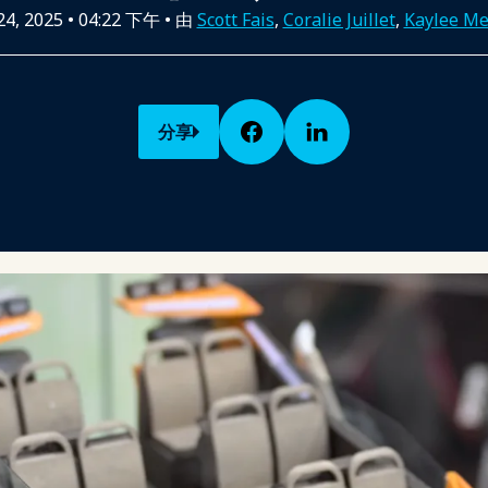
4, 2025
•
04:22 下午
• 由
Scott Fais
,
Coralie Juillet
,
Kaylee M
分享