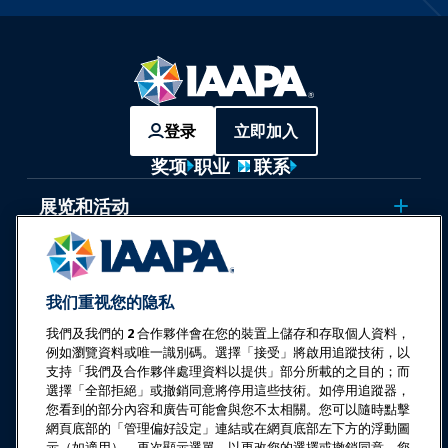
登录
立即加入
奖项
职业
联系
展览和活动
新闻与乐趣世界
我们重视您的隐私
教育
我們及我們的
2
合作夥伴會在您的裝置上儲存和存取個人資料，
例如瀏覽資料或唯一識別碼。選擇「接受」將啟用追蹤技術，以
安全与保障
支持「我們及合作夥伴處理資料以提供」部分所載的之目的；而
選擇「全部拒絕」或撤銷同意將停用這些技術。如停用追蹤器，
您看到的部分內容和廣告可能會與您不太相關。您可以隨時點擊
倡导
網頁底部的「管理偏好設定」連結或在網頁底部左下方的浮動圖
示（如適用），再次顯示選單，以更改您的選擇或撤銷同意。您