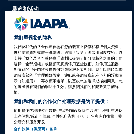
展览和活动
新闻与乐趣世界
我们重视您的隐私
教育
我們及我們的
2
合作夥伴會在您的裝置上儲存和存取個人資料，
例如瀏覽資料或唯一識別碼。選擇「接受」將啟用追蹤技術，以
支持「我們及合作夥伴處理資料以提供」部分所載的之目的；而
安全与保障
選擇「全部拒絕」或撤銷同意將停用這些技術。如停用追蹤器，
您看到的部分內容和廣告可能會與您不太相關。您可以隨時點擊
倡导
網頁底部的「管理偏好設定」連結或在網頁底部左下方的浮動圖
示（如適用），再次顯示選單，以更改您的選擇或撤銷同意。您
的選擇將在我們的網站中生效。請參閱我們的私隱政策了解詳
研究与报告
情。
我们和我们的合作伙伴处理数据是为了提供：
关于IAAPA
使用精确的地理位置数据. 主动扫描设备特性以进行识别. 在设备
上存储和/或访问信息. 个性化广告和内容、广告和内容衡量、受
众研究和服务开发.
合作伙伴
合作伙伴（供应商）名单