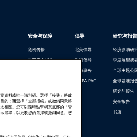
安全与保障
倡导
研究与报
危机传播
北美倡导
经济影响研
乘车安全报告
欧洲倡导
季度展望摘
安全指南
立法事务
全球主题公
安全资源
IAAPA PAC
全球基准报
金会计划
安全资源
研究与报告
覽資料或唯一識別碼。選擇「接受」將啟
之目的；而選擇「全部拒絕」或撤銷同意將
安全与保障新闻
安全报告
不太相關。您可以隨時點擊網頁底部的「管
安全委员会
书店
顯示選單，以更改您的選擇或撤銷同意。您
安全学院