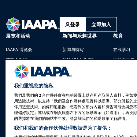
登录
立即加入
展览和活动
新闻与乐趣世界
教育
IAAPA 博览会
新闻与特写
在线学习
博览会欧洲
与IAAPA合作广告
面对面学习
亚洲博览会
过往期刊
共同知识体
中东博览会
为 Funworld 撰稿
认证
我们重视您的隐私
即将举行的活动
IAAPA 基
我們及我們的
2
合作夥伴會在您的裝置上儲存和存取個人資料，例如瀏
用追蹤技術，以支持「我們及合作夥伴處理資料以提供」部分所載的
在博览会或活动上发言
探索
停用這些技術。如停用追蹤器，您看到的部分內容和廣告可能會與您
预订会议或活动
寻找导师
理偏好設定」連結或在網頁底部左下方的浮動圖示（如適用），再次
的選擇將在我們的網站中生效。請參閱我們的私隱政策了解詳情。
成为大使
资源
我们和我们的合作伙伴处理数据是为了提供：
举办活动