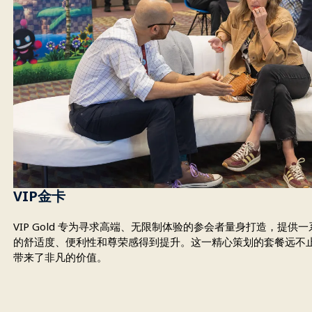
VIP金卡
VIP Gold 专为寻求高端、无限制体验的参会者量身打造，提
的舒适度、便利性和尊荣感得到提升。这一精心策划的套餐远不止于
带来了非凡的价值。