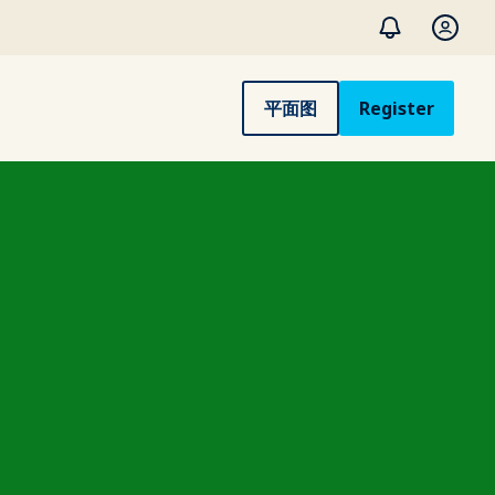
平面图
Register