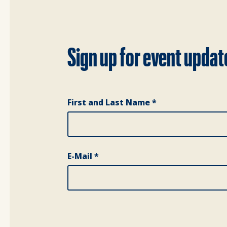
Sign up for event updat
First and Last Name *
E-Mail *