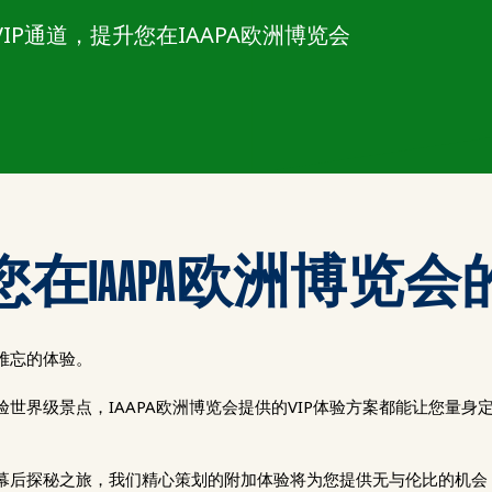
P通道，提升您在IAAPA欧洲博览会
。
在IAAPA欧洲博览
难忘的体验。
世界级景点，IAAPA欧洲博览会提供的VIP体验方案都能让您量
幕后探秘之旅，我们精心策划的附加体验将为您提供无与伦比的机会