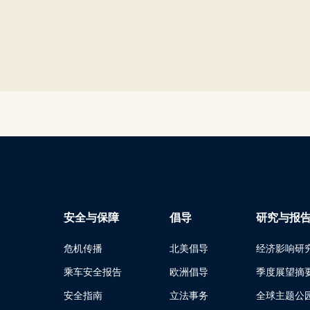
安全与保障
倡导
研究与报
危机传播
北美倡导
经济影响研
乘车安全报告
欧洲倡导
季度展望摘
安全指南
立法事务
全球主题公