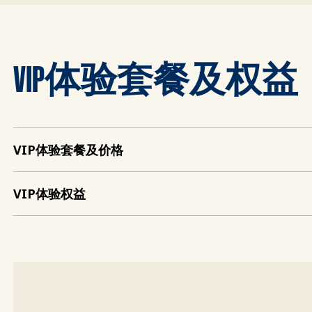
VIP体验套餐及权益
VIP体验套餐及价格
VIP体验权益