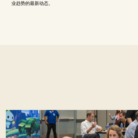
业趋势的最新动态。