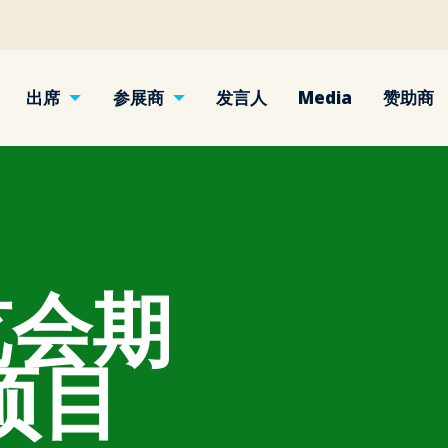
出席
参展商
发言人
Media
赞助商
博览会期
项目