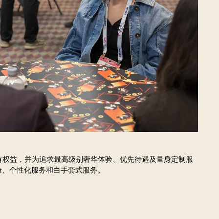
的所有权益，并为追求最高级别奢华体验、优先待遇及量身定制服
验、个性化服务和白手套式服务。