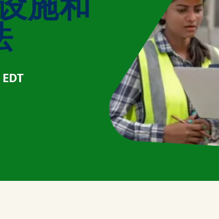
-设施和
法
 EDT