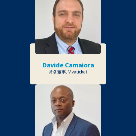
Davide Camaiora
常务董事, Vivaticket