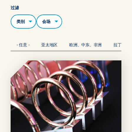
过滤
类别
场地
- 任意 -
亚太地区
欧洲、中东、非洲
拉丁美洲