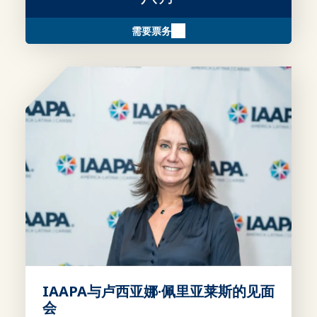
需要票务
IAAPA与卢西亚娜·佩里亚莱斯的见面
会