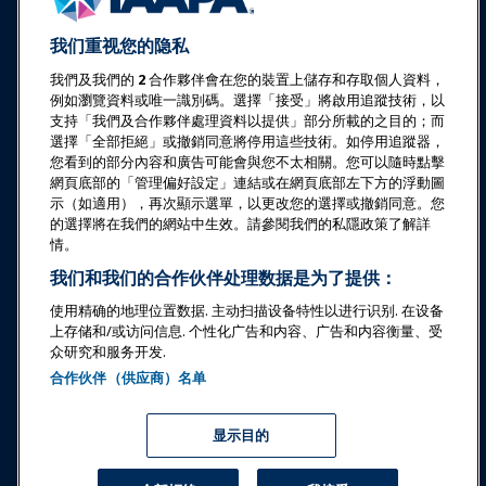
新闻与乐趣世界
我们重视您的隐私
教育
我們及我們的
2
合作夥伴會在您的裝置上儲存和存取個人資料，
例如瀏覽資料或唯一識別碼。選擇「接受」將啟用追蹤技術，以
安全与保障
支持「我們及合作夥伴處理資料以提供」部分所載的之目的；而
選擇「全部拒絕」或撤銷同意將停用這些技術。如停用追蹤器，
您看到的部分內容和廣告可能會與您不太相關。您可以隨時點擊
倡导
網頁底部的「管理偏好設定」連結或在網頁底部左下方的浮動圖
示（如適用），再次顯示選單，以更改您的選擇或撤銷同意。您
的選擇將在我們的網站中生效。請參閱我們的私隱政策了解詳
研究与报告
情。
我们和我们的合作伙伴处理数据是为了提供：
关于IAAPA
使用精确的地理位置数据. 主动扫描设备特性以进行识别. 在设备
上存储和/或访问信息. 个性化广告和内容、广告和内容衡量、受
众研究和服务开发.
合作伙伴
合作伙伴（供应商）名单
Copyright © 2026 国际游乐园和景点协会。保留所有权利。
隐私政策
翻译通知
显示目的
服务条款
管理偏好設定