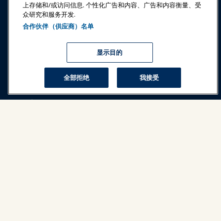
上存储和/或访问信息. 个性化广告和内容、广告和内容衡量、受
登录
立即加入
众研究和服务开发.
合作伙伴（供应商）名单
奖项
职业
联系
展览和活动
显示目的
新闻与乐趣世界
全部拒绝
我接受
教育
安全与保障
倡导
研究与报告
关于IAAPA