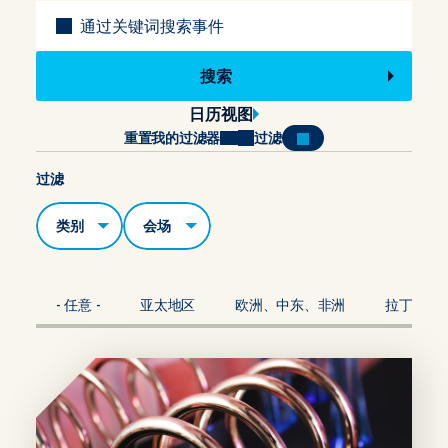
标题
日历视图
重置我的过滤器
过滤
过滤
类别
场地
- 任意 -
亚太地区
欧洲、中东、非洲
拉丁美洲