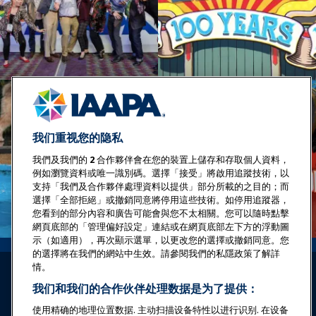
我们重视您的隐私
我們及我們的
2
合作夥伴會在您的裝置上儲存和存取個人資料，
例如瀏覽資料或唯一識別碼。選擇「接受」將啟用追蹤技術，以
支持「我們及合作夥伴處理資料以提供」部分所載的之目的；而
選擇「全部拒絕」或撤銷同意將停用這些技術。如停用追蹤器，
您看到的部分內容和廣告可能會與您不太相關。您可以隨時點擊
網頁底部的「管理偏好設定」連結或在網頁底部左下方的浮動圖
示（如適用），再次顯示選單，以更改您的選擇或撤銷同意。您
的選擇將在我們的網站中生效。請參閱我們的私隱政策了解詳
情。
我们和我们的合作伙伴处理数据是为了提供：
使用精确的地理位置数据. 主动扫描设备特性以进行识别. 在设备